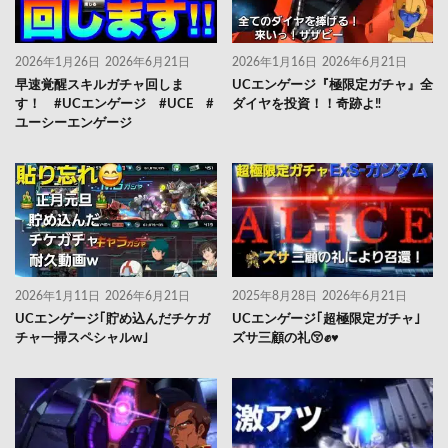
2026年1月26日
2026年6月21日
2026年1月16日
2026年6月21日
早速覚醒スキルガチャ回しま
UCエンゲージ『極限定ガチャ』全
す！ #UCエンゲージ #UCE #
ダイヤを投資！！奇跡よ‼️
ユーシーエンゲージ
2026年1月11日
2026年6月21日
2025年8月28日
2026年6月21日
UCエンゲージ｢貯め込んだチケガ
UCエンゲージ｢超極限定ガチャ｣
チャ一掃スペシャルw｣
ズサ三顧の礼😚✊♥️