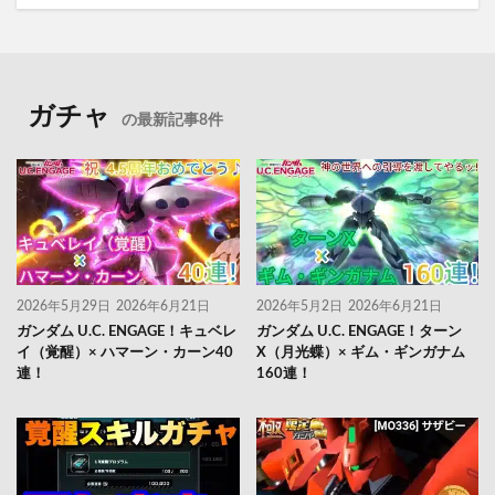
ガチャ
の最新記事8件
2026年5月29日
2026年6月21日
2026年5月2日
2026年6月21日
ガンダム U.C. ENGAGE！キュベレ
ガンダム U.C. ENGAGE！ターン
イ（覚醒）× ハマーン・カーン40
X（月光蝶）× ギム・ギンガナム
連！
160連！