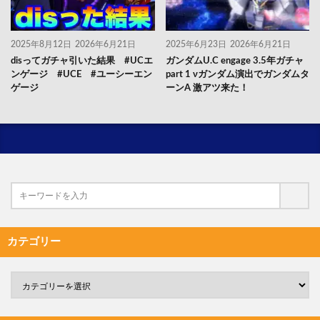
2025年8月12日
2026年6月21日
2025年6月23日
2026年6月21日
disってガチャ引いた結果 #UCエ
ガンダムU.C engage 3.5年ガチャ
ンゲージ #UCE #ユーシーエン
part 1 νガンダム演出でガンダムタ
ゲージ
ーンA 激アツ来た！
カテゴリー