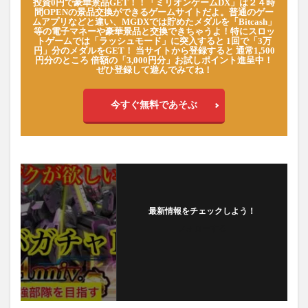
投資0円で豪華景品GET！！「ミリオンゲームDX」は２４時
間OPENの景品交換ができるゲームサイトだよ。普通のゲー
ムアプリなどと違い、MGDXでは貯めたメダルを「Bitcash」
等の電子マネーや豪華景品と交換できちゃうよ！特にスロッ
トゲームでは「ラッシュモード」に突入すると 1回で「3万
円」分のメダルをGET！ 当サイトから登録すると 通常1,500
円分のところ 倍額の「3,000円分」お試しポイント進呈中！
ぜひ登録して遊んでみてね！
今すぐ無料であそぶ
最新情報をチェックしよう！
フォローする