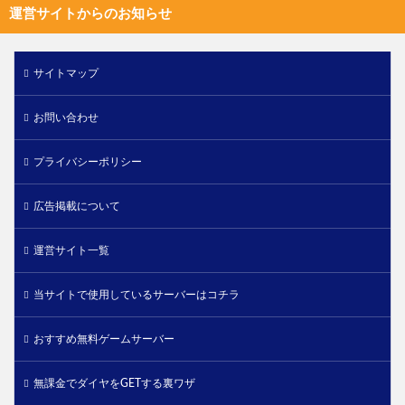
運営サイトからのお知らせ
サイトマップ
お問い合わせ
プライバシーポリシー
広告掲載について
運営サイト一覧
当サイトで使用しているサーバーはコチラ
おすすめ無料ゲームサーバー
無課金でダイヤをGETする裏ワザ