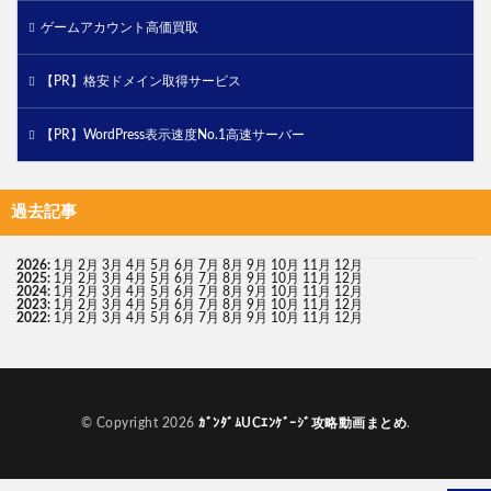
ゲームアカウント高価買取
【PR】格安ドメイン取得サービス
【PR】WordPress表示速度No.1高速サーバー
過去記事
2026
:
1月
2月
3月
4月
5月
6月
7月
8月
9月
10月
11月
12月
2025
:
1月
2月
3月
4月
5月
6月
7月
8月
9月
10月
11月
12月
2024
:
1月
2月
3月
4月
5月
6月
7月
8月
9月
10月
11月
12月
2023
:
1月
2月
3月
4月
5月
6月
7月
8月
9月
10月
11月
12月
2022
:
1月
2月
3月
4月
5月
6月
7月
8月
9月
10月
11月
12月
© Copyright 2026
ｶﾞﾝﾀﾞﾑUCｴﾝｹﾞｰｼﾞ攻略動画まとめ
.