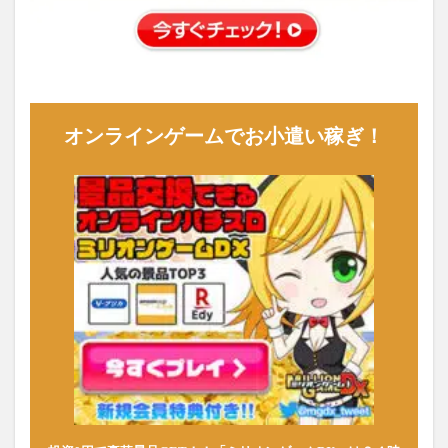
オンラインゲームでお小遣い稼ぎ！