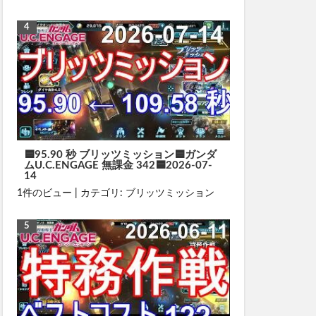
🟦95.90 秒 ブリッツミッション🟦ガンダ
ムU.C.ENGAGE 無課金 342🟦2026-07-
14
1件のビュー
|
カテゴリ:
ブリッツミッション