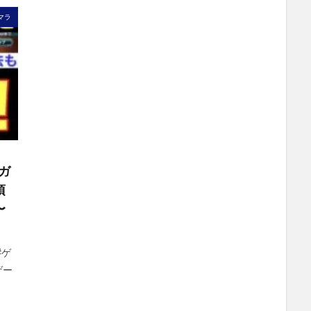
マラ
ガ
項
〜
#ゲ
ゲー