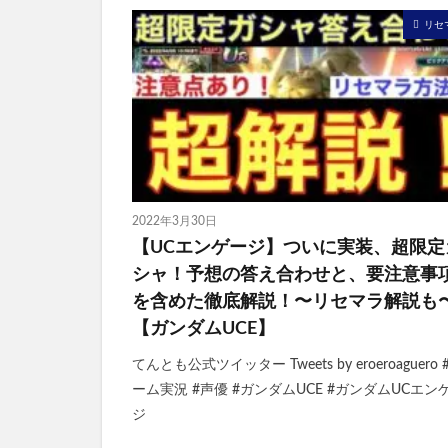
リセ
2022年3月30日
【UCエンゲージ】ついに実装、超限定
シャ！予想の答え合わせと、要注意事
を含めた徹底解説！〜リセマラ解説も
【ガンダムUCE】
てんとも公式ツイッター Tweets by eroeroaguero 
ーム実況 #声優 #ガンダムUCE #ガンダムUCエン
ジ