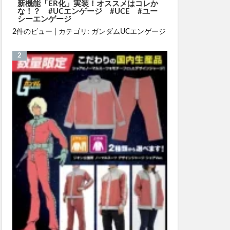
新機能「ER化」実装！オススメはコレか
な！？ #UCエンゲージ #UCE #ユー
シーエンゲージ
2件のビュー
|
カテゴリ:
ガンダムUCエンゲージ