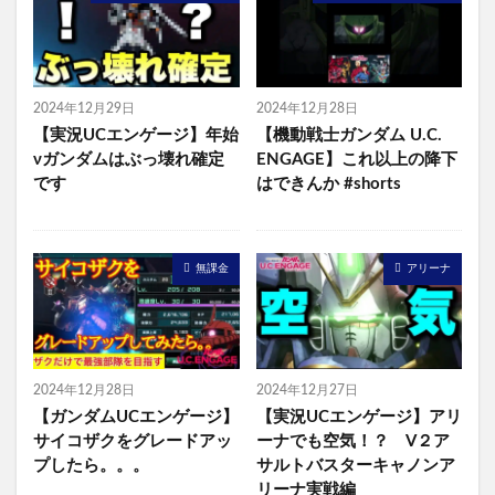
2024年12月29日
2024年12月28日
【実況UCエンゲージ】年始
【機動戦士ガンダム U.C.
νガンダムはぶっ壊れ確定
ENGAGE】これ以上の降下
です
はできんか #shorts
無課金
アリーナ
2024年12月28日
2024年12月27日
【ガンダムUCエンゲージ】
【実況UCエンゲージ】アリ
サイコザクをグレードアッ
ーナでも空気！？ V２ア
プしたら。。。
サルトバスターキャノンア
リーナ実戦編