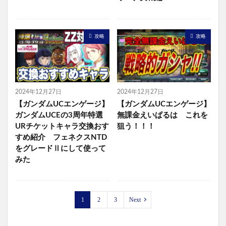
攻略
攻略
2024年12月27日
2024年12月27日
【ガンダムUCエンゲージ】
【ガンダムUCエンゲージ】
ガンダムUCEの3周年特選
無課金えいぱるは これを
URチケットキャラ交換おす
狙う！！！
すめ紹介 フェネクスNTD
をグレードⅡにして使って
みた
1
2
3
Next