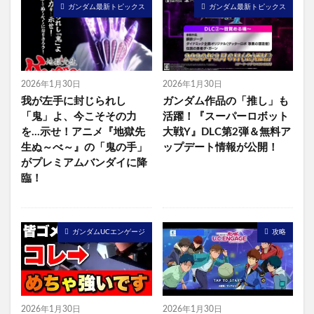
ガンダム最新トピックス
ガンダム最新トピックス
2026年1月30日
2026年1月30日
我が左手に封じられし
ガンダム作品の「推し」も
「鬼」よ、今こそその力
活躍！『スーパーロボット
を…示せ！アニメ『地獄先
大戦Y』DLC第2弾＆無料ア
生ぬ～べ～』の「鬼の手」
ップデート情報が公開！
がプレミアムバンダイに降
臨！
ガンダムUCエンゲージ
攻略
2026年1月30日
2026年1月30日