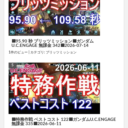
🟦95.90 秒 ブリッツミッション🟦ガンダム
U.C.ENGAGE 無課金 342🟦2026-07-14
1件のビュー
|
カテゴリ:
ブリッツミッション
🟦特務作戦 ベストコスト 122🟦ガンダムU.C.ENGAGE
無課金 335🟦2026-06-11