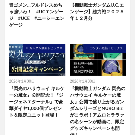
皆ゴメン…フルドレスめち
【機動戦士ガンダムU.C.エ
ゃ強いわ！ #UCエンゲー
ンゲージ】総力戦２０２５
ジ #UCE #ユーシーエン
年１２月分
ゲージ
ガンダム最新トピックス
ガンダム最新トピックス
2026年1月30日
2026年1月30日
『閃光のハサウェイ キルケ
『機動戦士ガンダム 閃光の
ーの魔女』公開記念！『ジ
ハサウェイ キルケーの魔
ージェネエターナル』で豪
女』公開で盛り上がるガン
華ダイヤ1,000個プレゼン
ダムシリーズとNURO Biz
ト＆限定ユニット登場！
がコラボ！アムロとララァ
の名シーンが動画に、限定
グッズキャンペーンも開