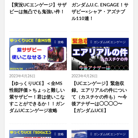
【実況UCエンゲージ】サザ
ガンダムU.C. ENGAGE！サ
ビーは無凸でも鬼強い件！
ザビー×シャア・アズナブ
ル110連！
攻略
ガンダムUCエンゲージ
2023年4月26日
2023年4月26日
【ゆっくりUCE】＜全MS
【UCエンゲージ】緊急収
性能評価＞ちょっと難しい
録。エアリアルの件につい
紫サザビー！君は使いこな
て（カスチケの件も）〜今
すことができるか！！ガン
後アナザーは◯◯◯◯〜
ダムUCエンゲージ攻略
【ガンダムUCE】
攻略
ガンダムUCエンゲージ