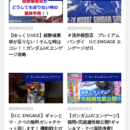
2023年4月25日
2023年4月23日
【ゆっくりUCE】経験値素
＃浅井模型店 プレミアム
材が足りない！そんな時は
バンダイ U.C.ENGAGE エ
コレ！！ガンダムUCエンゲ
ンゲージゼロ
ージ攻略
ガンダムUCエンゲージ
ガンダムUCエンゲージ
2023年4月22日
2023年4月21日
【U.C. ENGAGE】ギャンと
【ガンダムUCエンゲージ】
マ・クベの無料ガシャチケ
福岡ν完超越性能公開‼️ギャ
ット回します！ 機動戦士ガ
ン＆マ・クベ深読考察‼️