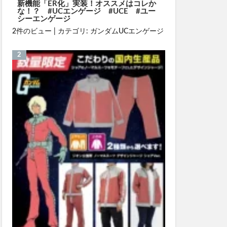
新機能「ER化」実装！オススメはコレか
な！？ #UCエンゲージ #UCE #ユー
シーエンゲージ
2件のビュー
|
カテゴリ:
ガンダムUCエンゲージ