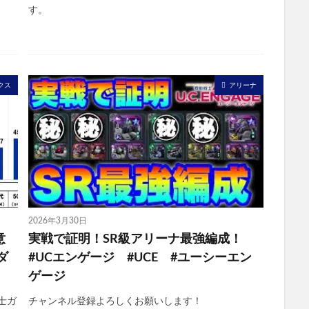
す。
クス
アリーナ
2026年3月30日
意
実戦で証明！SR級アリーナ最強編成！
ダ
#UCエンゲージ #UCE #ユーシーエン
ゲージ
士ガ
チャンネル登録よろしくお願いします！