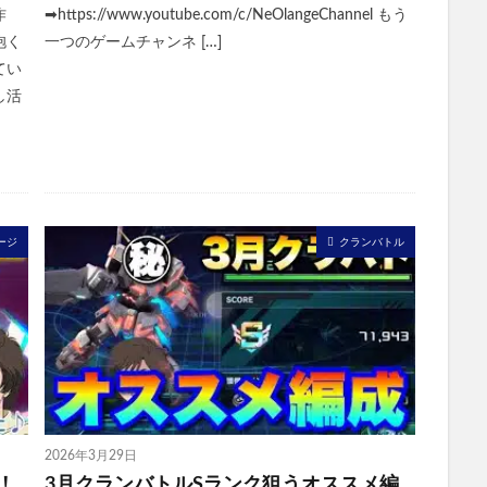
作
➡https://www.youtube.com/c/NeOlangeChannel もう
抱く
一つのゲームチャンネ […]
てい
し活
！
ージ
クランバトル
2026年3月29日
れ！
3月クランバトルSランク狙うオススメ編