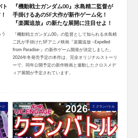
バト
『機動戦士ガンダム00』水島精二監督が
す！
手掛けるあのSF大作が新作ゲーム化！
『楽園追放』の新たな展開に注目せよ！
 もう
『機動戦士ガンダム00』の監督として知られる水島精
二氏が手掛けたSFアニメ映画『楽園追放 –Expelled
from Paradise-』の新作ゲーム開発が決定しました。
2026年冬発売予定の本作は、完全オリジナルストーリ
ーで、同年公開予定の新作映画と連動したクロスメデ
ィア展開が予定されています。
ージ
クランバトル