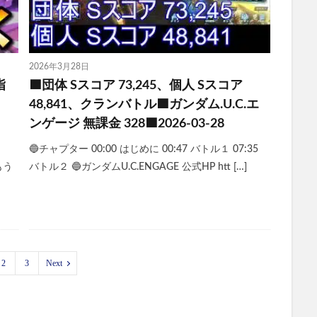
2026年3月28日
指
🟦団体 Sスコア 73,245、個人 Sスコア
48,841、クランバトル🟦ガンダム.U.C.エ
ンゲージ 無課金 328🟦2026-03-28
🔵チャプター 00:00 はじめに 00:47 バトル１ 07:35
 もう
バトル２ 🔵ガンダムU.C.ENGAGE 公式HP htt […]
2
3
Next