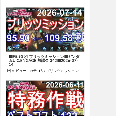
🟦95.90 秒 ブリッツミッション🟦ガンダ
ムU.C.ENGAGE 無課金 342🟦2026-07-
14
1件のビュー
|
カテゴリ:
ブリッツミッション