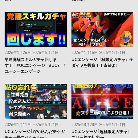
2026年1月26日
2026年6月21日
2026年1月16日
2026年6月21日
早速覚醒スキルガチャ回しま
UCエンゲージ『極限定ガチャ』全
す！ #UCエンゲージ #UCE #
ダイヤを投資！！奇跡よ‼️
ユーシーエンゲージ
2026年1月11日
2026年6月21日
2025年8月28日
2026年6月21日
UCエンゲージ｢貯め込んだチケガ
UCエンゲージ｢超極限定ガチャ｣
チャ一掃スペシャルw｣
ズサ三顧の礼😚✊♥️