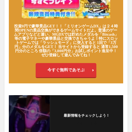
投資0円で豪華景品GET！！「ミリオンゲームDX」は２４時
間OPENの景品交換ができるゲームサイトだよ。普通のゲー
ムアプリなどと違い、MGDXでは貯めたメダルを「Bitcash」
等の電子マネーや豪華景品と交換できちゃうよ！特にスロッ
トゲームでは「ラッシュモード」に突入すると 1回で「3万
円」分のメダルをGET！ 当サイトから登録すると 通常1,500
円分のところ 倍額の「3,000円分」お試しポイント進呈中！
ぜひ登録して遊んでみてね！
今すぐ無料であそぶ
最新情報をチェックしよう！
フォローする