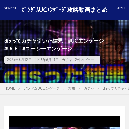
ｶﾞﾝﾀﾞﾑUCｴﾝｹﾞｰｼﾞ攻略動画まとめ
disってガチャ引いた結果 #UCエンゲージ
#UCE #ユーシーエンゲージ
2025年8月12日
2026年6月21日
ガチャ
2件のビュー
HOME
ガンダムUCエンゲージ
攻略
ガチャ
disってガチャ