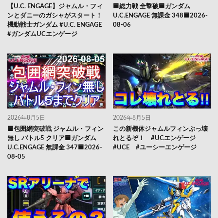
【U.C. ENGAGE】ジャムル・フィ
🟦総力戦 全撃破🟦ガンダム
ンとダニーのガシャがスタート！
U.C.ENGAGE 無課金 348🟦2026-
機動戦士ガンダム #U.C. ENGAGE
08-06
#ガンダムUCエンゲージ
2026年8月5日
2026年8月5日
🟦包囲網突破戦 ジャムル・フィン
この新機体ジャムルフィンぶっ壊
無し バトル5 クリア🟦ガンダム
れとるぞ！ #UCエンゲージ
U.C.ENGAGE 無課金 347🟦2026-
#UCE #ユーシーエンゲージ
08-05