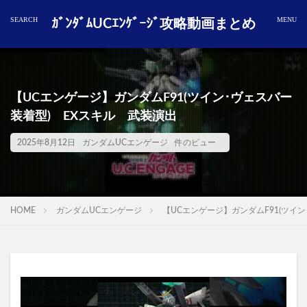
ｶﾞﾝﾀﾞﾑUCｴﾝｹﾞｰｼﾞ攻略動画まとめ
【UCエンゲージ】ガンダムF91(ツイン･ヴェスバー
装着型) EXスキル 武装演出
2025年8月12日
ガンダムUCエンゲージ
件のビュー
HOME
ガンダムUCエンゲージ
【UCエンゲージ】ガンダムF91(ツイ