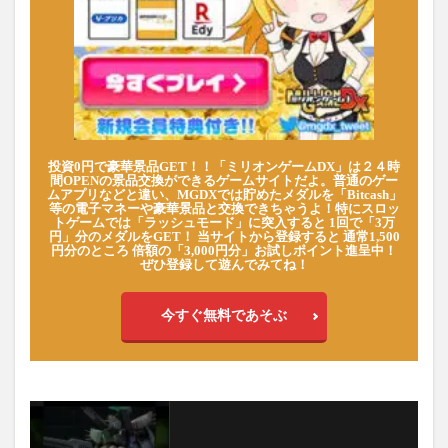
投資0円で豪華景品GET！！「ミリオンゲームDX」は２４時
間OPENの景品交換ができるゲームサイトだよ。普通のゲー
ムアプリなどと違い、MGDXでは貯めたメダルを「Bitcash」
等の電子マネーや豪華景品と交換できちゃうよ！特にスロッ
トゲームでは「ラッシュモード」に突入すると 1回で「3万
円」分のメダルをGET！ 当サイトから登録すると 通常1,500
円分のところ 倍額の「3,000円分」お試しポイント進呈中！
ぜひ登録して遊んでみてね！
今すぐ無料であそぶ