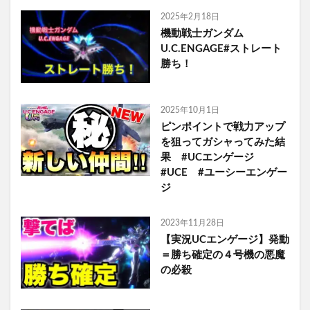
2025年2月18日
機動戦士ガンダム
U.C.ENGAGE#ストレート
勝ち！
2025年10月1日
ピンポイントで戦力アップ
を狙ってガシャってみた結
果 #UCエンゲージ
#UCE #ユーシーエンゲー
ジ
2023年11月28日
【実況UCエンゲージ】発動
＝勝ち確定の４号機の悪魔
の必殺