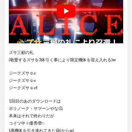
ズサ三顧の礼
(敬愛するズサを3体引く事により限定機体を迎え入れる)w
ジークズサ☺️✊
ジークズサ☺️✊
ジークズサ☺️✊❗
1回目のあのダウンロードは
ポリノーク・サマーンやな🤔
本来はそれで終わりだが
コイツ中々優秀🥸✨
UR機体を引き連れてきた😆(からw)