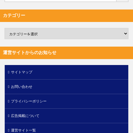
カテゴリー
運営サイトからのお知らせ
サイトマップ
お問い合わせ
プライバシーポリシー
広告掲載について
運営サイト一覧