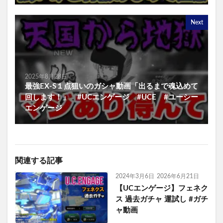
Next
2025年8月28日
最強EX-S１点狙いのガシャ動画「出るまで魂込めて
回します！」 #UCエンゲージ #UCE #ユーシー
エンゲージ
関連する記事
2024年3月6日
2026年6月21日
【UCエンゲージ】フェネク
ス 過去ガチャ 運試し #ガチ
ャ動画