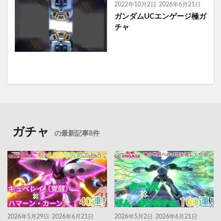
2022年10月2日
2026年6月21日
ガンダムUCエンゲージ極ガ
チャ
ガチャ
の最新記事8件
2026年5月29日
2026年6月21日
2026年5月2日
2026年6月21日