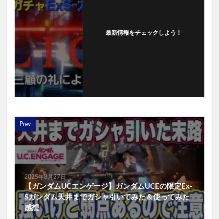
最新情報をチェックしよう！
フォローする
Prev
2025年8月27日
【ガンダムUCエンゲージ】ガンダムUCEの限定Ex-
Sガンダム天井までガシャ引いてみた＆使ってみた
感想