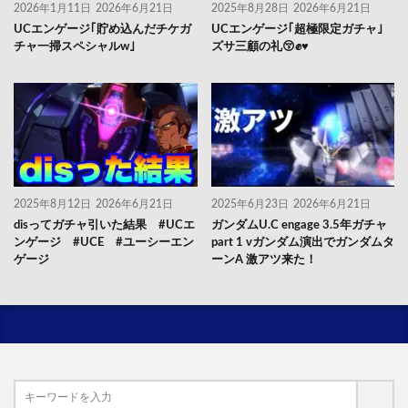
2026年1月11日
2026年6月21日
2025年8月28日
2026年6月21日
UCエンゲージ｢貯め込んだチケガ
UCエンゲージ｢超極限定ガチャ｣
チャ一掃スペシャルw｣
ズサ三顧の礼😚✊♥️
2025年8月12日
2026年6月21日
2025年6月23日
2026年6月21日
disってガチャ引いた結果 #UCエ
ガンダムU.C engage 3.5年ガチャ
ンゲージ #UCE #ユーシーエン
part 1 νガンダム演出でガンダムタ
ゲージ
ーンA 激アツ来た！