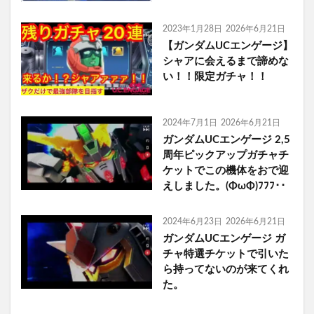
2023年1月28日
2026年6月21日
【ガンダムUCエンゲージ】
シャアに会えるまで諦めな
い！！限定ガチャ！！
2024年7月1日
2026年6月21日
ガンダムUCエンゲージ 2,5
周年ピックアップガチャチ
ケットでこの機体をおで迎
えしました。(ΦωΦ)ﾌﾌﾌ･･
2024年6月23日
2026年6月21日
ガンダムUCエンゲージ ガ
チャ特選チケットで引いた
ら持ってないのが来てくれ
た。