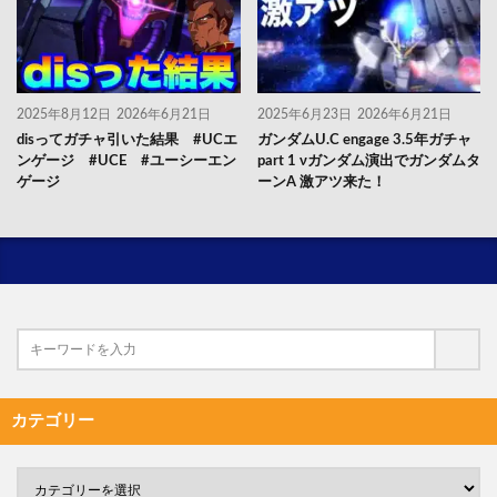
2025年8月12日
2026年6月21日
2025年6月23日
2026年6月21日
disってガチャ引いた結果 #UCエ
ガンダムU.C engage 3.5年ガチャ
ンゲージ #UCE #ユーシーエン
part 1 νガンダム演出でガンダムタ
ゲージ
ーンA 激アツ来た！
カテゴリー