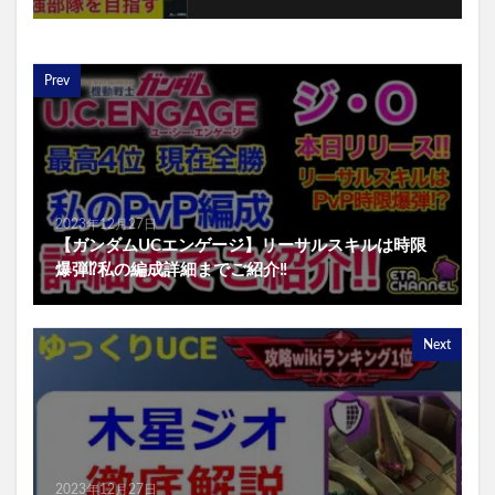
Prev
2023年12月27日
【ガンダムUCエンゲージ】リーサルスキルは時限
爆弾⁉️私の編成詳細までご紹介‼️
Next
2023年12月27日