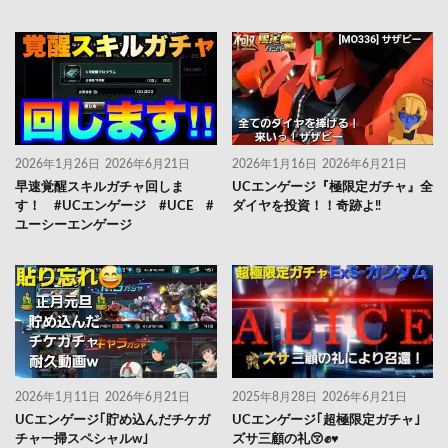
2026年1月26日
2026年6月21日
2026年1月16日
2026年6月21日
早速覚醒スキルガチャ回しま
UCエンゲージ『極限定ガチャ』全
す！ #UCエンゲージ #UCE #
ダイヤを投資！！奇跡よ‼️
ユーシーエンゲージ
2026年1月11日
2026年6月21日
2025年8月28日
2026年6月21日
UCエンゲージ｢貯め込んだチケガ
UCエンゲージ｢超極限定ガチャ｣
チャ一掃スペシャルw｣
ズサ三顧の礼😚✊♥️