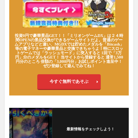
投資0円で豪華景品GET！！「ミリオンゲームDX」は２４時
間OPENの景品交換ができるゲームサイトだよ。普通のゲー
ムアプリなどと違い、MGDXでは貯めたメダルを「Bitcash」
等の電子マネーや豪華景品と交換できちゃうよ！特にスロッ
トゲームでは「ラッシュモード」に突入すると 1回で「3万
円」分のメダルをGET！ 当サイトから登録すると 通常1,500
円分のところ 倍額の「3,000円分」お試しポイント進呈中！
ぜひ登録して遊んでみてね！
今すぐ無料であそぶ
最新情報をチェックしよう！
フォローする