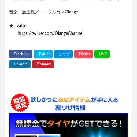
音楽：魔王魂／ユーフルカ／Olange
★ Twitter
https://twitter.com/OlangeChannel