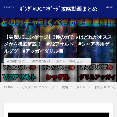
ｶﾞﾝﾀﾞﾑUCｴﾝｹﾞｰｼﾞ攻略動画まとめ
【実況UCエンゲージ】3種のガチャはどれがオスス
メかを徹底解説！ #V2アサルト #シャア専用ゲ
ルググ #アッガイダリル機
2024年7月25日
2026年6月21日
ガチャ
7件のビュー
HOME
ガンダムUCエンゲージ
攻略
ガチャ
【実況UCエン