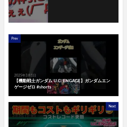
Prev
2025年3月1日
【機動戦士ガンダム U.C. ENGAGE】ガンダムエン
ゲージゼロ #shorts
Next