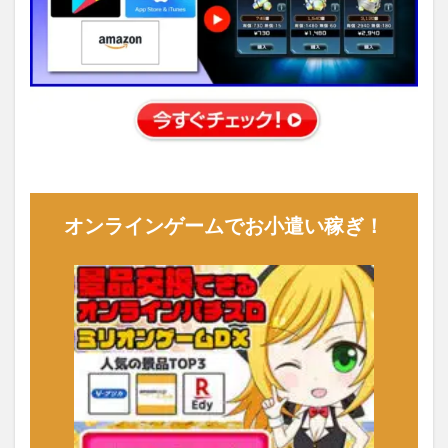
オンラインゲームでお小遣い稼ぎ！