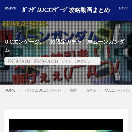
ｶﾞﾝﾀﾞﾑUCｴﾝｹﾞｰｼﾞ攻略動画まとめ
U.Cエンゲージ、「超限定ガチャ」🆕ムーンガンダ
ム
2025年3月2日
2026年6月21日
ガチャ
1件のビュー
HOME
ガンダムUCエンゲージ
攻略
ガチャ
U.Cエンゲージ