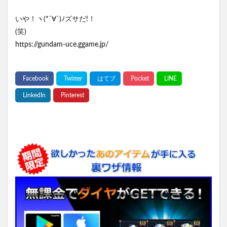
いや！ヽ(*´∀`)ﾉズサだ!！
(笑)
https://gundam-uce.ggame.jp/