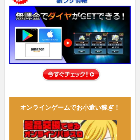
オンラインゲームでお小遣い稼ぎ！