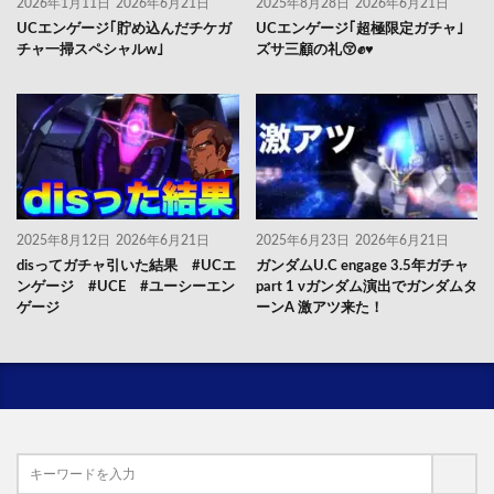
2026年1月11日
2026年6月21日
2025年8月28日
2026年6月21日
UCエンゲージ｢貯め込んだチケガ
UCエンゲージ｢超極限定ガチャ｣
チャ一掃スペシャルw｣
ズサ三顧の礼😚✊♥️
2025年8月12日
2026年6月21日
2025年6月23日
2026年6月21日
disってガチャ引いた結果 #UCエ
ガンダムU.C engage 3.5年ガチャ
ンゲージ #UCE #ユーシーエン
part 1 νガンダム演出でガンダムタ
ゲージ
ーンA 激アツ来た！