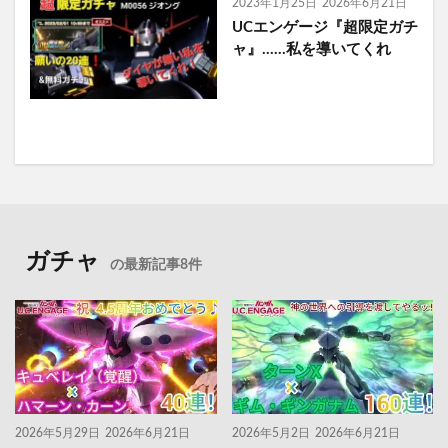
2023年1月25日
2026年6月21日
UCエンゲージ『超限定ガチ
ャ』……私を導いてくれ
ガチャ
の最新記事8件
2026年5月29日
2026年6月21日
2026年5月2日
2026年6月21日