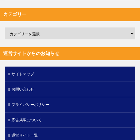
カテゴリー
運営サイトからのお知らせ
サイトマップ
お問い合わせ
プライバシーポリシー
広告掲載について
運営サイト一覧