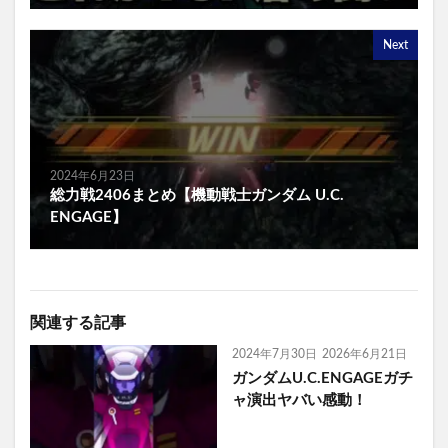
Next
2024年6月23日
総力戦2406まとめ【機動戦士ガンダム U.C.
ENGAGE】
関連する記事
2024年7月30日
2026年6月21日
ガンダムU.C.ENGAGEガチ
ャ演出ヤバい感動！