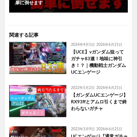
単に倒せます
関連する記事
2024年4月5日
2026年6月21日
【UCE】νガンダム狙って
ガチャ83連！地味に神引
き！？｜機動戦士ガンダム
UCエンゲージ
2022年5月2日
2026年6月21日
【ガンダムUCエンゲージ】
RX93ffとアムロ引くまで終
わらないガチャ
2023年3月9日
2026年6月21日
UCエンゲージ『通常ガチャ