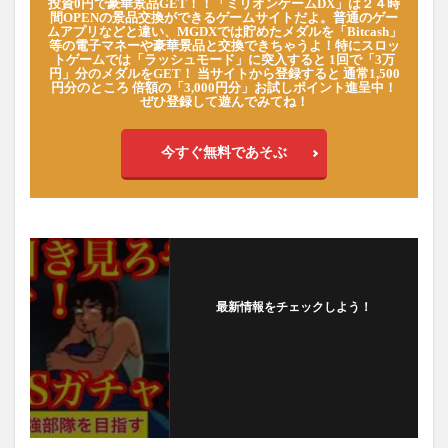
投資0円で豪華景品GET！！「ミリオンゲームDX」は２４時
間OPENの景品交換ができるゲームサイトだよ。普通のゲー
ムアプリなどと違い、MGDXでは貯めたメダルを「Bitcash」
等の電子マネーや豪華景品と交換できちゃうよ！特にスロッ
トゲームでは「ラッシュモード」に突入すると 1回で「3万
円」分のメダルをGET！ 当サイトから登録すると 通常1,500
円分のところ 倍額の「3,000円分」お試しポイント進呈中！
ぜひ登録して遊んでみてね！
今すぐ無料であそぶ
最新情報をチェックしよう！
フォローする