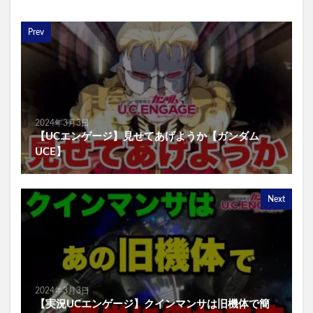
Prev
2024年3月3日
【UCエンゲージ】見せてあげようか【ガンダム
UCE】
Next
2024年3月3日
【実況UCエンゲージ】クインマンサは旧機体で簡