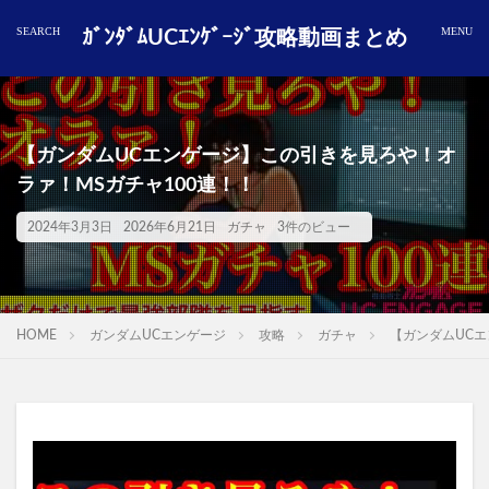
ｶﾞﾝﾀﾞﾑUCｴﾝｹﾞｰｼﾞ攻略動画まとめ
【ガンダムUCエンゲージ】この引きを見ろや！オ
ラァ！MSガチャ100連！！
2024年3月3日
2026年6月21日
ガチャ
3件のビュー
HOME
ガンダムUCエンゲージ
攻略
ガチャ
【ガンダムUCエ