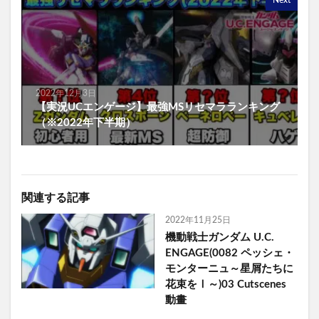
Next
2022年12月3日
【実況UCエンゲージ】最強MSリセマラランキング
（※2022年下半期）
関連する記事
2022年11月25日
機動戦士ガンダム U.C.
ENGAGE(0082 ペッシェ・
モンターニュ～星屑たちに
花束をⅠ～)03 Cutscenes
動畫