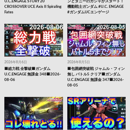
U.C.ENGAGE STORY 20
ンとダニーのガシャがスタート！
CROSSOVER UCE Axis II Spiraling
機動戦士ガンダム #U.C. ENGAGE
Fates
#ガンダムUCエンゲージ
2026年8月6日
2026年8月5日
🟦総力戦 全撃破🟦ガンダム
🟦包囲網突破戦 ジャムル・フィン
U.C.ENGAGE 無課金 348🟦2026-
無し バトル5 クリア🟦ガンダム
08-06
U.C.ENGAGE 無課金 347🟦2026-
08-05