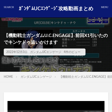
ｶﾞﾝﾀﾞﾑUCｴﾝｹﾞｰｼﾞ攻略動画まとめ
【機動戦士ガンダムU.C.ENGAGE】前回X1引いたの
でキンケドゥ追いかけます
2022年12月3日
ガンダムUCエンゲージ
4件のビュー
HOME
ガンダムUCエンゲージ
【機動戦士ガンダムU.C.ENGAGE