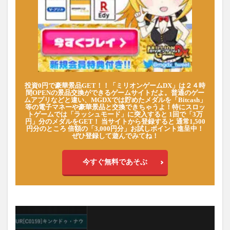
投資0円で豪華景品GET！！「ミリオンゲームDX」は２４時
間OPENの景品交換ができるゲームサイトだよ。普通のゲー
ムアプリなどと違い、MGDXでは貯めたメダルを「Bitcash」
等の電子マネーや豪華景品と交換できちゃうよ！特にスロッ
トゲームでは「ラッシュモード」に突入すると 1回で「3万
円」分のメダルをGET！ 当サイトから登録すると 通常1,500
円分のところ 倍額の「3,000円分」お試しポイント進呈中！
ぜひ登録して遊んでみてね！
今すぐ無料であそぶ