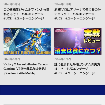
2026年8月5日
2026年8月3日
この新機体ジャムルフィンぶっ壊
新SRゾロはアリーナで使えるのか
れとるぞ！ #UCエンゲージ
チェック！ #UCエンゲージ
#UCE #ユーシーエンゲージ
#UCE #ユーシーエンゲージ
2026年8月2日
2026年8月2日
Victory 2 Assault-Buster Cannon
謎に包まれた半壊ガンダムの実力
Gundam [V2突击暴风加农敢达]
は！？ #UCエンゲージ
[Gundam Battle Mobile]
#UCE #ユーシーエンゲージ