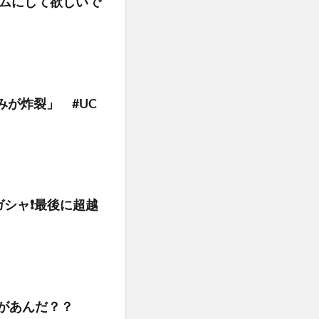
ームにして欲しいで
が炸裂」 #UC
シャ❗️最後に超越
があんだ？？