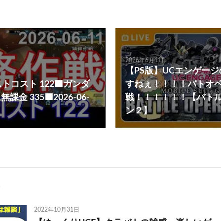
2026年6月11日
【PS版】UCエンゲー
トコスト 122🟦ガンダ
すねぇ！！！！バトオ
 無課金 335🟦2026-06-
戦！！！！！！【バト
ン２】
2022年10月31日