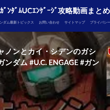
ｶﾞﾝﾀﾞﾑUCｴﾝｹﾞｰｼﾞ攻略動画まと
ンダム最新トピックス
お問い合わせ
サイトマップ
プライバシ
ガンキャノンとカイ・シデンのガシ
ム #U.C. ENGAGE #ガン