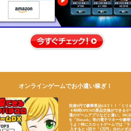
オンラインゲームでお小遣い稼ぎ！
投資0円で豪華景品GET！！「ミリ
４時間OPENの景品交換ができる
通のゲームアプリなどと違い、MG
を「Bitcash」等の電子マネーや
うよ！特にスロットゲームでは「ラ
入すると 1回で「3万円」分のメダル