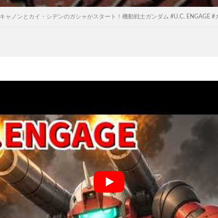
】ガンキャノンとカイ・シデンのガシャがスタート！機動戦士ガンダム #U.C. ENGAGE