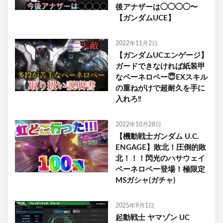
後アナザーは◯◯◯◯〜
【ガンダムUCE】
2022年11月2日
【ガンダムUCエンゲージ】
ガードできなければ紙装甲
なペーネロペー😇EXスキル
の重ねがけで超耐久を手に
入れろ‼️
2022年10月28日
【機動戦士ガンダム U.C.
ENGAGE】敗北！圧倒的敗
北！！！閃光のハサウェイ
ペーネロペー登場！極限定
MSガシャ(ガチャ)
2025年9月1日
起動戦士 ヤマゾン UC