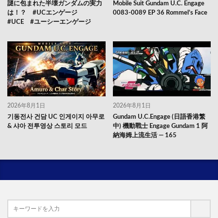
謎に包まれた半壊ガンダムの実力
Mobile Suit Gundam U.C. Engage
は！？ #UCエンゲージ
0083-0089 EP 36 Rommel’s Face
#UCE #ユーシーエンゲージ
2026年8月1日
2026年8月1日
기동전사 건담 UC 인게이지 아무로
Gundam U.C.Engage (日語香港繁
& 샤아 전투영상 스토리 모드
中) 機動戰士 Engage Gundam 1 阿
納海姆上流生活 — 165