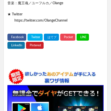
音楽：魔王魂／ユーフルカ／Olange
★ Twitter
https://twitter.com/OlangeChannel