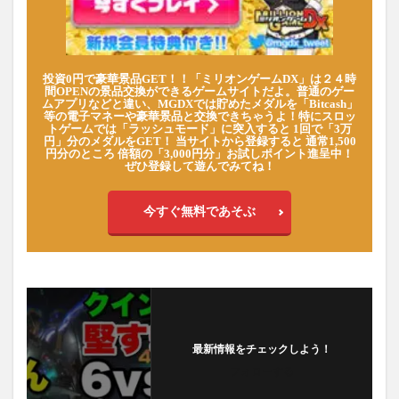
投資0円で豪華景品GET！！「ミリオンゲームDX」は２４時
間OPENの景品交換ができるゲームサイトだよ。普通のゲー
ムアプリなどと違い、MGDXでは貯めたメダルを「Bitcash」
等の電子マネーや豪華景品と交換できちゃうよ！特にスロッ
トゲームでは「ラッシュモード」に突入すると 1回で「3万
円」分のメダルをGET！ 当サイトから登録すると 通常1,500
円分のところ 倍額の「3,000円分」お試しポイント進呈中！
ぜひ登録して遊んでみてね！
今すぐ無料であそぶ
最新情報をチェックしよう！
フォローする