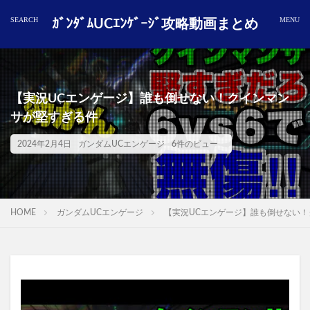
ｶﾞﾝﾀﾞﾑUCｴﾝｹﾞｰｼﾞ攻略動画まとめ
【実況UCエンゲージ】誰も倒せない！クインマン
サが堅すぎる件
2024年2月4日
ガンダムUCエンゲージ
6件のビュー
HOME
ガンダムUCエンゲージ
【実況UCエンゲージ】誰も倒せない