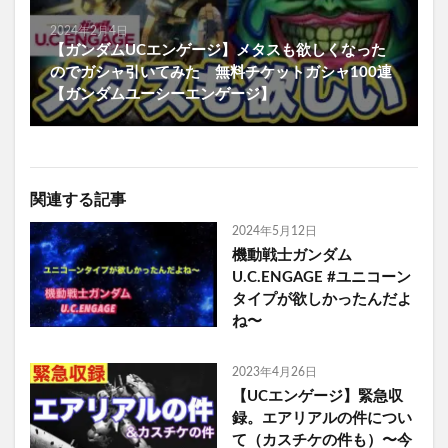
2024年2月4日
【ガンダムUCエンゲージ】メタスも欲しくなった
のでガシャ引いてみた 無料チケットガシャ100連
【ガンダムユーシーエンゲージ】
関連する記事
2024年5月12日
機動戦士ガンダム
U.C.ENGAGE #ユニコーン
タイプが欲しかったんだよ
ね〜
2023年4月26日
【UCエンゲージ】緊急収
録。エアリアルの件につい
て（カスチケの件も）〜今