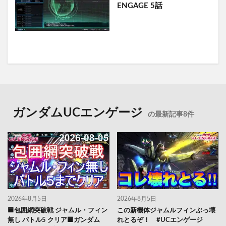
ENGAGE 5話
ガンダムUCエンゲージ
の最新記事8件
2026年8月5日
2026年8月5日
🟦包囲網突破戦 ジャムル・フィン
この新機体ジャムルフィンぶっ壊
無し バトル5 クリア🟦ガンダム
れとるぞ！ #UCエンゲージ