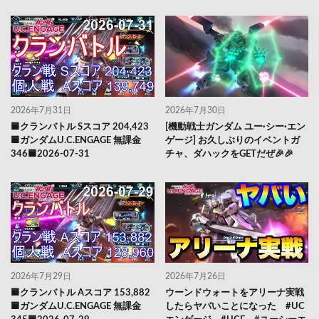
2026年7月31日
2026年7月30日
🟦クランバトル Sスコア 204,423
[機動戦士ガンダム ユー·シー·エン
🟦ガンダムU.C.ENGAGE 無課金
ゲージ] お久しぶりのイベントガ
346🟦2026-07-31
チャ、ダハックをGETだぜ🎉🎉
2026年7月29日
2026年7月26日
🟦クランバトル Aスコア 153,882
ウーンドウォートをアリーナ実戦
🟦ガンダムU.C.ENGAGE 無課金
したらヤバいことになった #UC