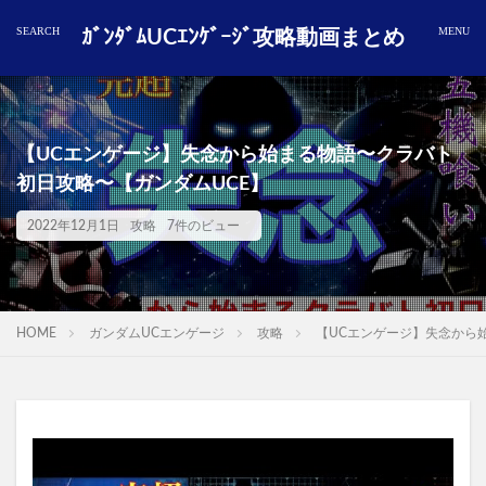
ｶﾞﾝﾀﾞﾑUCｴﾝｹﾞｰｼﾞ攻略動画まとめ
【UCエンゲージ】失念から始まる物語〜クラバト
初日攻略〜【ガンダムUCE】
2022年12月1日
攻略
7件のビュー
HOME
ガンダムUCエンゲージ
攻略
【UCエンゲージ】失念から