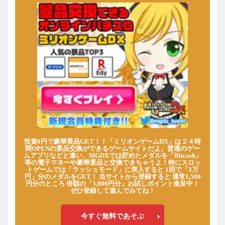
投資0円で豪華景品GET！！「ミリオンゲームDX」は２４時
間OPENの景品交換ができるゲームサイトだよ。普通のゲー
ムアプリなどと違い、MGDXでは貯めたメダルを「Bitcash」
等の電子マネーや豪華景品と交換できちゃうよ！特にスロッ
トゲームでは「ラッシュモード」に突入すると 1回で「3万
円」分のメダルをGET！ 当サイトから登録すると 通常1,500
円分のところ 倍額の「3,000円分」お試しポイント進呈中！
ぜひ登録して遊んでみてね！
今すぐ無料であそぶ