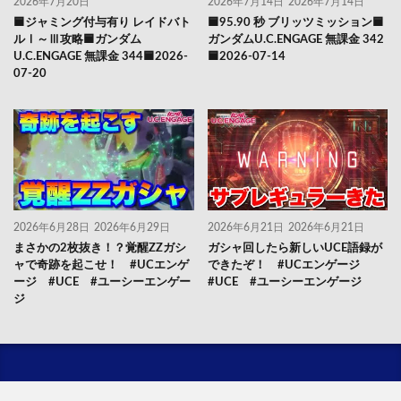
2026年7月20日
2026年7月14日
2026年7月14日
🟦ジャミング付与有り レイドバト
🟦95.90 秒 ブリッツミッション🟦
ルⅠ～Ⅲ攻略🟦ガンダム
ガンダムU.C.ENGAGE 無課金 342
U.C.ENGAGE 無課金 344🟦2026-
🟦2026-07-14
07-20
2026年6月28日
2026年6月29日
2026年6月21日
2026年6月21日
まさかの2枚抜き！？覚醒ZZガシ
ガシャ回したら新しいUCE語録が
ャで奇跡を起こせ！ #UCエンゲ
できたぞ！ #UCエンゲージ
ージ #UCE #ユーシーエンゲー
#UCE #ユーシーエンゲージ
ジ