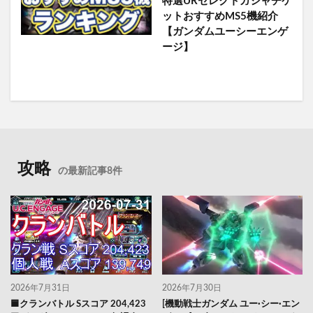
特選URセレクトガシャチケ
ットおすすめMS5機紹介
【ガンダムユーシーエンゲ
ージ】
攻略
の最新記事8件
2026年7月31日
2026年7月30日
🟦クランバトル Sスコア 204,423
[機動戦士ガンダム ユー·シー·エン