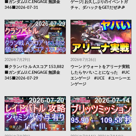
🟦ガンダムU.C.ENGAGE 無課金
ゲージ] お久しぶりのイベントガ
346🟦2026-07-31
チャ、ダハックをGETだぜ🎉🎉
2026年7月29日
2026年7月26日
🟦クランバトル Aスコア 153,882
ウーンドウォートをアリーナ実戦
🟦ガンダムU.C.ENGAGE 無課金
したらヤバいことになった #UC
345🟦2026-07-29
エンゲージ #UCE #ユーシーエ
ンゲージ