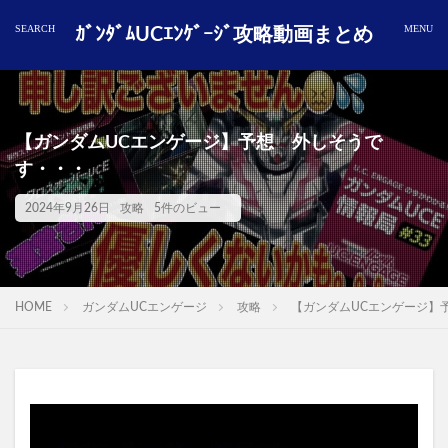
ｶﾞﾝﾀﾞﾑUCｴﾝｹﾞｰｼﾞ攻略動画まとめ
【ガンダムUCエンゲージ】予想 外しそうで
す・・・
2024年9月26日
攻略
5件のビュー
HOME
ガンダムUCエンゲージ
攻略
【ガンダムUCエンゲージ】