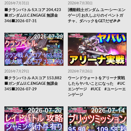
2026年7月31日
2026年7月30日
🟦クランバトル Sスコア 204,423
[機動戦士ガンダム ユー·シー·エン
🟦ガンダムU.C.ENGAGE 無課金
ゲージ] お久しぶりのイベントガ
346🟦2026-07-31
チャ、ダハックをGETだぜ🎉🎉
2026年7月29日
2026年7月26日
🟦クランバトル Aスコア 153,882
ウーンドウォートをアリーナ実戦
🟦ガンダムU.C.ENGAGE 無課金
したらヤバいことになった #UC
345🟦2026-07-29
エンゲージ #UCE #ユーシーエ
ンゲージ