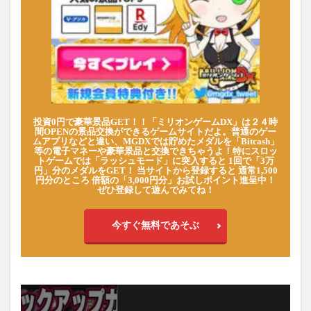
投資0円で豪華景品GET！！「ミリオンゲームDX」は２４時
間OPENの景品交換ができるゲームサイトだよ。普通のゲー
ムアプリなどと違い、MGDXでは貯めたメダルを「Bitcash」
等の電子マネーや豪華景品と交換できちゃうよ！特にスロッ
トゲームでは「ラッシュモード」に突入すると 1回で「3万
円」分のメダルをGET！ 当サイトから登録すると 通常1,500
円分のところ 倍額の「3,000円分」お試しポイント進呈中！
ぜひ登録して遊んでみてね！
今すぐ無料であそぶ