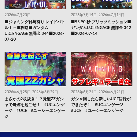
2026年7月20日
2026年7月14日
2026年7月14日
🟦ジャミング付与有り レイドバト
🟦95.90 秒 ブリッツミッション🟦
ルⅠ～Ⅲ攻略🟦ガンダム
ガンダムU.C.ENGAGE 無課金 342
U.C.ENGAGE 無課金 344🟦2026-
🟦2026-07-14
07-20
2026年6月28日
2026年6月29日
2026年6月21日
2026年6月21日
まさかの2枚抜き！？覚醒ZZガシ
ガシャ回したら新しいUCE語録が
ャで奇跡を起こせ！ #UCエンゲ
できたぞ！ #UCエンゲージ
ージ #UCE #ユーシーエンゲー
#UCE #ユーシーエンゲージ
ジ