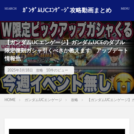
ｶﾞﾝﾀﾞﾑUCｴﾝｹﾞｰｼﾞ攻略動画まとめ
【ガンダムUCエンゲージ】ガンダムUCEのダブル
限定復刻ガシャ引くべきか教えます アップデート
情報他
2025年3月18日
攻略
10件のビュー
HOME
ガンダムUCエンゲージ
攻略
【ガンダムUCエンゲージ】