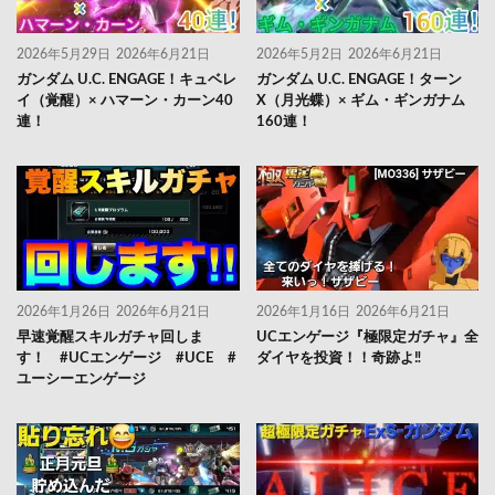
2026年5月29日
2026年6月21日
2026年5月2日
2026年6月21日
ガンダム U.C. ENGAGE！キュベレ
ガンダム U.C. ENGAGE！ターン
イ（覚醒）× ハマーン・カーン40
X（月光蝶）× ギム・ギンガナム
連！
160連！
2026年1月26日
2026年6月21日
2026年1月16日
2026年6月21日
早速覚醒スキルガチャ回しま
UCエンゲージ『極限定ガチャ』全
す！ #UCエンゲージ #UCE #
ダイヤを投資！！奇跡よ‼️
ユーシーエンゲージ