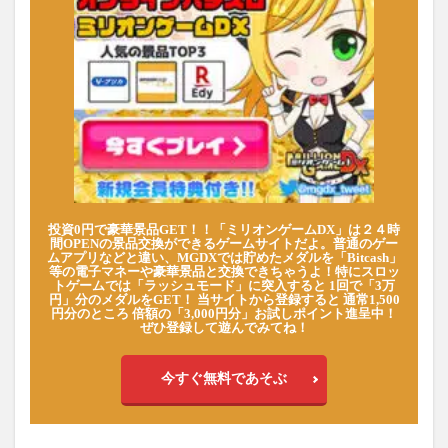
投資0円で豪華景品GET！！「ミリオンゲームDX」は２４時
間OPENの景品交換ができるゲームサイトだよ。普通のゲー
ムアプリなどと違い、MGDXでは貯めたメダルを「Bitcash」
等の電子マネーや豪華景品と交換できちゃうよ！特にスロッ
トゲームでは「ラッシュモード」に突入すると 1回で「3万
円」分のメダルをGET！ 当サイトから登録すると 通常1,500
円分のところ 倍額の「3,000円分」お試しポイント進呈中！
ぜひ登録して遊んでみてね！
今すぐ無料であそぶ