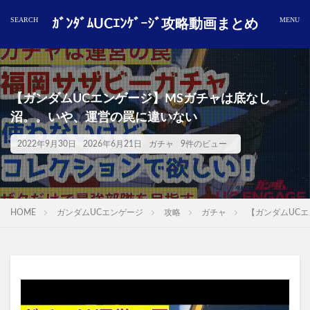
ｶﾞﾝﾀﾞﾑUCｴﾝｹﾞｰｼﾞ攻略動画まとめ
【ガンダムUCエンゲージ】MSガチャは底なし
沼。。いや、運営の罠に違いない
2022年9月30日
2026年6月21日
ガチャ
9件のビュー
HOME
ガンダムUCエンゲージ
攻略
ガチャ
【ガンダムUC