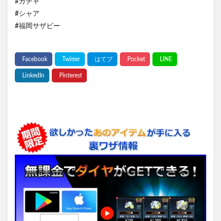
#ガチャ
#シャア
#福岡サザビー