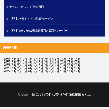
ゲームアカウント高価買取
【PR】格安ドメイン取得サービス
【PR】WordPress表示速度No.1高速サーバー
過去記事
2026
:
1月
2月
3月
4月
5月
6月
7月
8月
9月
10月
11月
12月
2025
:
1月
2月
3月
4月
5月
6月
7月
8月
9月
10月
11月
12月
2024
:
1月
2月
3月
4月
5月
6月
7月
8月
9月
10月
11月
12月
2023
:
1月
2月
3月
4月
5月
6月
7月
8月
9月
10月
11月
12月
2022
:
1月
2月
3月
4月
5月
6月
7月
8月
9月
10月
11月
12月
© Copyright 2026
ｶﾞﾝﾀﾞﾑUCｴﾝｹﾞｰｼﾞ攻略動画まとめ
.