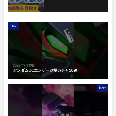
Prev
2022年9月30日
ガンダムUCエンゲージ極ガチャ10連
Next