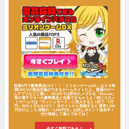
投資0円で豪華景品GET！！「ミリオンゲームDX」は２４時
間OPENの景品交換ができるゲームサイトだよ。普通のゲー
ムアプリなどと違い、MGDXでは貯めたメダルを「Bitcash」
等の電子マネーや豪華景品と交換できちゃうよ！特にスロッ
トゲームでは「ラッシュモード」に突入すると 1回で「3万
円」分のメダルをGET！ 当サイトから登録すると 通常1,500
円分のところ 倍額の「3,000円分」お試しポイント進呈中！
ぜひ登録して遊んでみてね！
今すぐ無料であそぶ