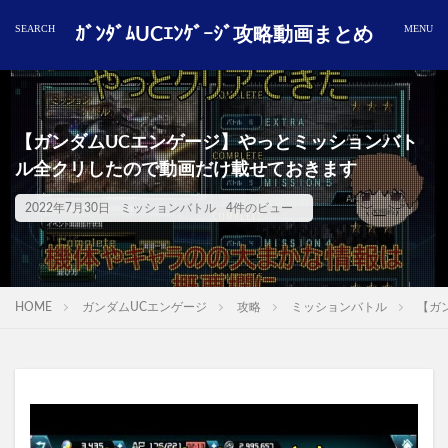
ｶﾞﾝﾀﾞﾑUCｴﾝｹﾞｰｼﾞ攻略動画まとめ
【ガンダムUCエンゲージ】やっとミッションバト
ル全クリしたので動画だけ載せておきます
2022年7月30日
ミッションバトル
4件のビュー
HOME
ガンダムUCエンゲージ
攻略
ミッションバトル
【ガ