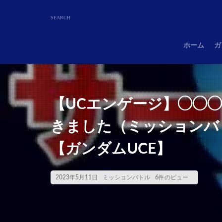
ホーム
ガ
【UCエンゲージ】◯◯
きました（ミッションバ
【ガンダムUCE】
2023年5月11日
ミッションバトル
6件のビュー