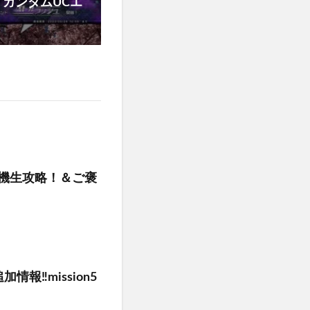
ガンダムUCエ
3機生攻略！＆ご褒
‼️mission5