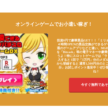
オンラインゲームでお小遣い稼ぎ！
投資0円で豪華景品GET！！「ミリ
４時間OPENの景品交換ができる
通のゲームアプリなどと違い、MG
を「Bitcash」等の電子マネーや
うよ！特にスロットゲームでは「ラ
入すると 1回で「3万円」分のメダル
から登録すると 通常1,500円分のとこ
分」お試しポイント進呈中！ぜひ
ね！
今すぐ無料であそ