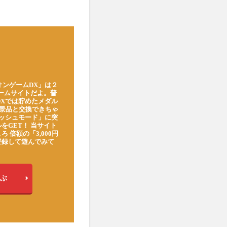
オンゲームDX」は２
ゲームサイトだよ。普
DXでは貯めたメダル
豪華景品と交換できちゃ
ッシュモード」に突
をGET！ 当サイト
ろ 倍額の「3,000円
登録して遊んでみて
ぶ