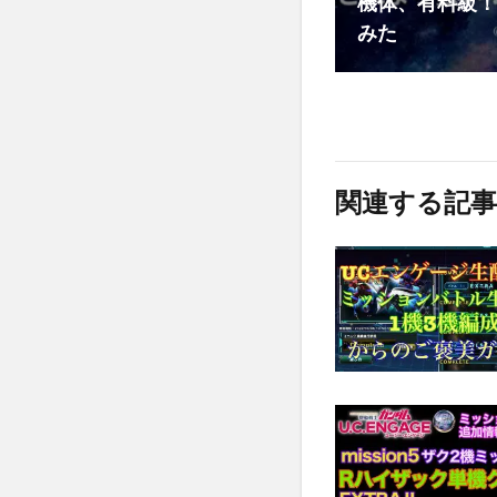
機体、有料級！
みた
関連する記事