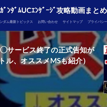
ｶﾞﾝﾀﾞﾑUCｴﾝｹﾞｰｼﾞ攻略動画まと
ンダム最新トピックス
お問い合わせ
サイトマップ
プライバシ
◯◯サービス終了の正式告知が
トル、オススメMSも紹介）