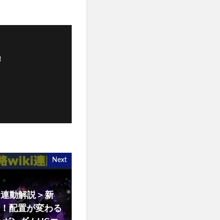
！
Next
ki連動解説＞新
2！配置が変わる