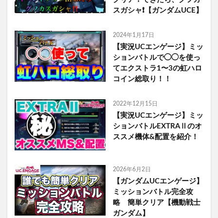
スガシャ❗️【ガンダムUCE】
2024年1月17日
【実況UCエンゲージ】ミッ
ションバトルで◯◯を使っ
てエクストラ1〜3の虹ハロ
コイン総取り！！
2022年12月15日
【実況UCエンゲージ】ミッ
ションバトルEXTRAⅡのオ
ススメ機体&配置を紹介！
2026年6月2日
【ガンダムUCエンゲージ】
ミッションバトル完全攻
略 簡単クリア【機動戦士
ガンダム】