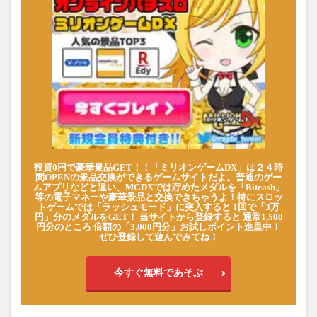
投資0円で豪華景品GET！！「ミリオンゲームDX」は２４時
間OPENの景品交換ができるゲームサイトだよ。普通のゲー
ムアプリなどと違い、MGDXでは貯めたメダルを「Bitcash」
等の電子マネーや豪華景品と交換できちゃうよ！特にスロッ
トゲームでは「ラッシュモード」に突入すると 1回で「3万
円」分のメダルをGET！ 当サイトから登録すると 通常1,500
円分のところ 倍額の「3,000円分」お試しポイント進呈中！
ぜひ登録して遊んでみてね！
今すぐ無料であそぶ