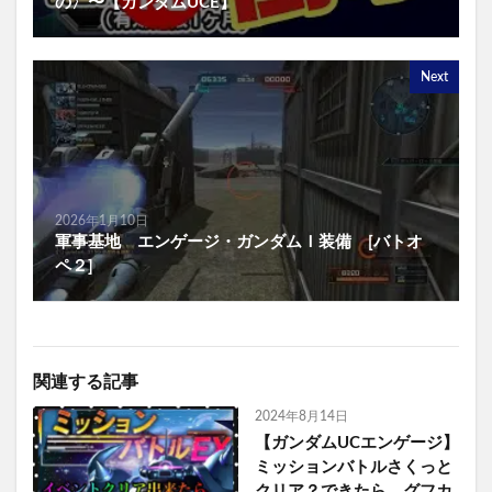
の〉〜【ガンダムUCE】
Next
2026年1月10日
軍事基地 エンゲージ・ガンダムＩ装備 [バトオ
ペ２]
関連する記事
2024年8月14日
【ガンダムUCエンゲージ】
ミッションバトルさくっと
クリア？できたら、グフカ