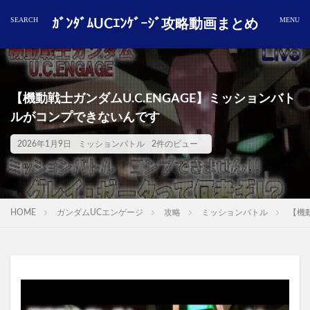
ｶﾞﾝﾀﾞﾑUCｴﾝｹﾞｰｼﾞ攻略動画まとめ
【機動戦士ガンダムU.C.ENGAGE】ミッションバト
ルがコンプできないんです
2026年1月9日
ミッションバトル
2件のビュー
HOME
ガンダムUCエンゲージ
攻略
ミッションバトル
【機