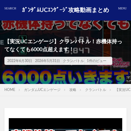
ｶﾞﾝﾀﾞﾑUCｴﾝｹﾞｰｼﾞ攻略動画まとめ
【実況UCエンゲージ】クランバトル！赤機体持っ
てなくても6000点超えます！
2022年6月30日
2026年5月31日
クランバトル
1件のビュー
HOME
ガンダムUCエンゲージ
攻略
クランバトル
【実況U