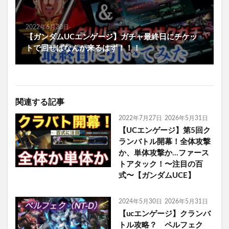
2022年6月30日
【ガンダムUCエンゲージ】ガチャ最終日にチケッ
トで回せばなんか来るはず！！！
関連する記事
2022年7月27日
2026年5月31日
【UCエンゲージ】第5回ク
ランバトル開幕！全体攻撃
か、単体攻撃か…ファース
トアタック！〜注目の百
式〜【ガンダムUCE】
2024年5月30日
2026年5月31日
【ucエンゲージ】クランバ
トル攻略？ ペルフェク