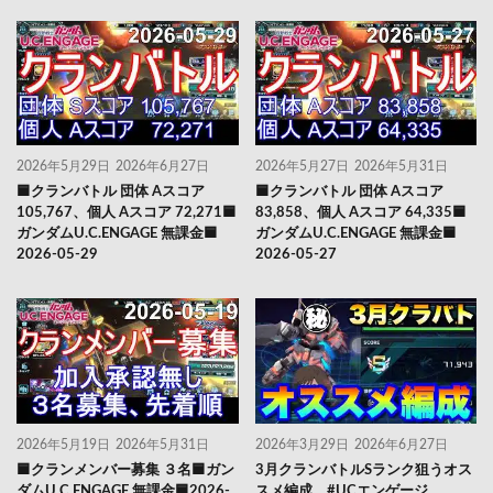
2026年5月29日
2026年6月27日
2026年5月27日
2026年5月31日
🟦クランバトル 団体 Aスコア
🟦クランバトル 団体 Aスコア
105,767、個人 Aスコア 72,271🟦
83,858、個人 Aスコア 64,335🟦
ガンダムU.C.ENGAGE 無課金🟦
ガンダムU.C.ENGAGE 無課金🟦
2026-05-29
2026-05-27
2026年5月19日
2026年5月31日
2026年3月29日
2026年6月27日
🟦クランメンバー募集 ３名🟦ガン
3月クランバトルSランク狙うオス
ダムU.C.ENGAGE 無課金🟦2026-
スメ編成 #UCエンゲージ