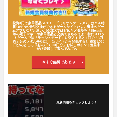
投資0円で豪華景品GET！！「ミリオンゲームDX」は２４時
間OPENの景品交換ができるゲームサイトだよ。普通のゲー
ムアプリなどと違い、MGDXでは貯めたメダルを「Bitcash」
等の電子マネーや豪華景品と交換できちゃうよ！特にスロッ
トゲームでは「ラッシュモード」に突入すると 1回で「3万
円」分のメダルをGET！ 当サイトから登録すると 通常1,500
円分のところ 倍額の「3,000円分」お試しポイント進呈中！
ぜひ登録して遊んでみてね！
今すぐ無料であそぶ
最新情報をチェックしよう！
フォローする