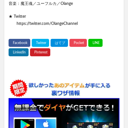
音楽：魔王魂／ユーフルカ／Olange
★ Twitter
https://twitter.com/OlangeChannel