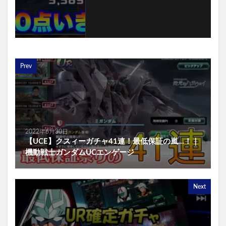
Prev
2022年6月30日
【UCE】クスィーガチャ41連！最低保証の嵐…！｜
機動戦士ガンダムUCエンゲージ
Next