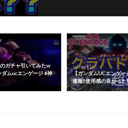
ーのガチャ引いてみたw
2022年9月28日
ンダムucエンゲージ #神
【ガンダムUCエンゲー
速報‼️使用感の良かったM