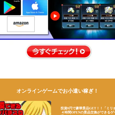
オンラインゲームでお小遣い稼ぎ！
投資0円で豪華景品GET！！「ミリ
４時間OPENの景品交換ができる