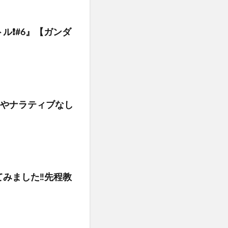
❗️#6』【ガンダ
1やナラティブなし
みました‼️先程教