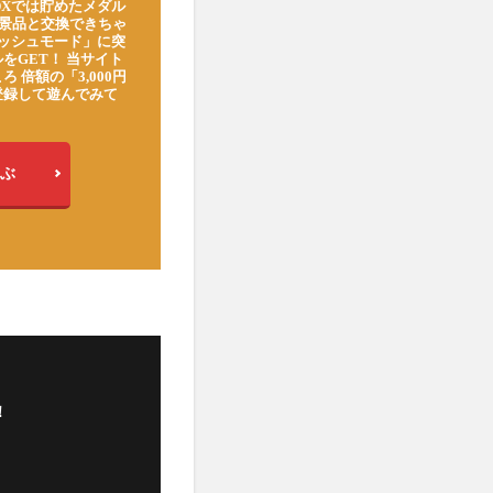
DXでは貯めたメダル
豪華景品と交換できちゃ
ッシュモード」に突
をGET！ 当サイト
ろ 倍額の「3,000円
登録して遊んでみて
ぶ
！