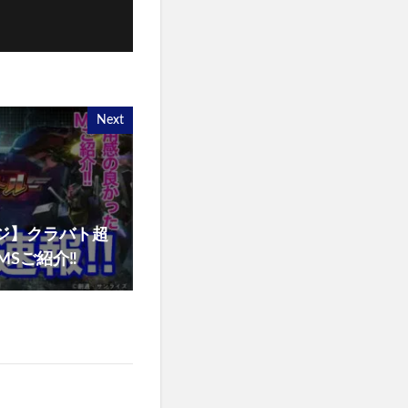
Next
ジ】クラバト超
Sご紹介‼️