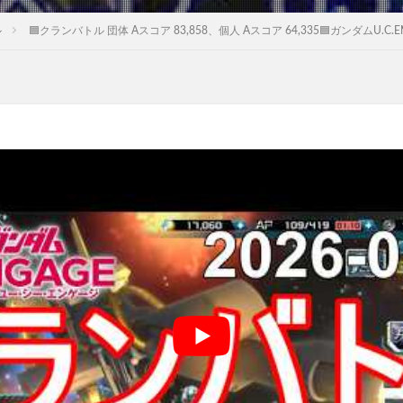
ル
🟦クランバトル 団体 Aスコア 83,858、個人 Aスコア 64,335🟦ガンダムU.C.ENG