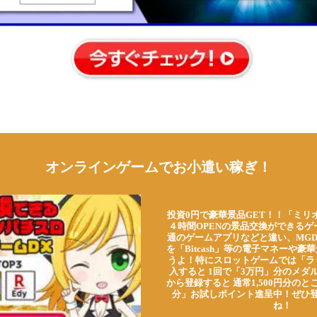
オンラインゲームでお小遣い稼ぎ！
投資0円で豪華景品GET！！「ミリ
４時間OPENの景品交換ができる
通のゲームアプリなどと違い、MG
を「Bitcash」等の電子マネーや
うよ！特にスロットゲームでは「ラ
入すると 1回で「3万円」分のメダル
から登録すると 通常1,500円分のとこ
分」お試しポイント進呈中！ぜひ
ね！