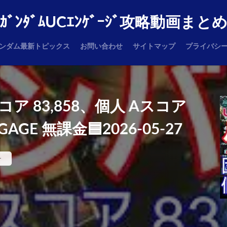
ｶﾞﾝﾀﾞﾑUCｴﾝｹﾞｰｼﾞ攻略動画まと
ンダム最新トピックス
お問い合わせ
サイトマップ
プライバシ
ア 83,858、個人 Aスコア
GAGE 無課金🟦2026-05-27
ー