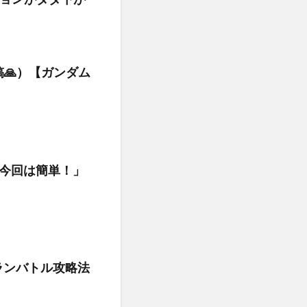
ョンがダダ下が
🙏）【ガンダム
「今回は簡単！」
ランバトル攻略法