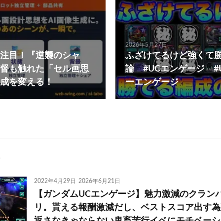
2026年5月27日
注目！『逆襲のシャ
ふざけてるけど強くて
督も触れた「セル画思
論 #UCエンゲージ #
生成を変える！
ーエンゲージ
2022年4月29日
2026年6月21日
【ガンダムUCエンゲージ】魅力激減のクラン
リ。貰える報酬激減だし、ベストスコア出す為