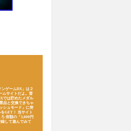
オンゲームDX」は２
ゲームサイトだよ。普
DXでは貯めたメダル
豪華景品と交換できちゃ
ッシュモード」に突
をGET！ 当サイト
ろ 倍額の「3,000円
登録して遊んでみて