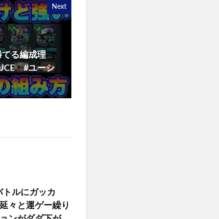
Next
勝てる編成理
UCE #ユーシ
バトルにガッカ
延々と運ゲー繰り