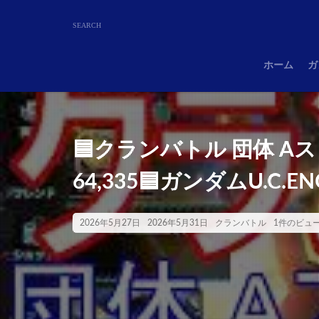
ホーム
ガ
🟦クランバトル 団体 Aスコ
64,335🟦ガンダムU.C.EN
2026年5月27日
2026年5月31日
クランバトル
1件のビュ