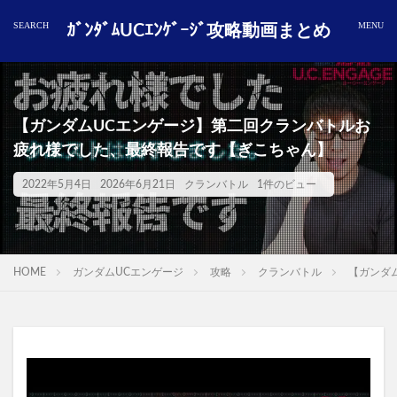
ｶﾞﾝﾀﾞﾑUCｴﾝｹﾞｰｼﾞ攻略動画まとめ
【ガンダムUCエンゲージ】第二回クランバトルお
疲れ様でした、最終報告です【ぎこちゃん】
2022年5月4日
2026年6月21日
クランバトル
1件のビュー
HOME
ガンダムUCエンゲージ
攻略
クランバトル
【ガンダ