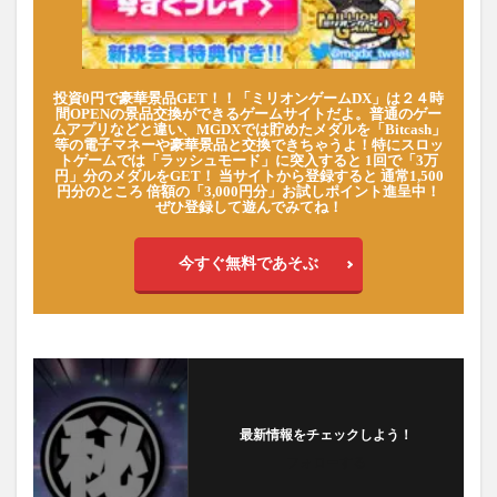
投資0円で豪華景品GET！！「ミリオンゲームDX」は２４時
間OPENの景品交換ができるゲームサイトだよ。普通のゲー
ムアプリなどと違い、MGDXでは貯めたメダルを「Bitcash」
等の電子マネーや豪華景品と交換できちゃうよ！特にスロッ
トゲームでは「ラッシュモード」に突入すると 1回で「3万
円」分のメダルをGET！ 当サイトから登録すると 通常1,500
円分のところ 倍額の「3,000円分」お試しポイント進呈中！
ぜひ登録して遊んでみてね！
今すぐ無料であそぶ
最新情報をチェックしよう！
フォローする