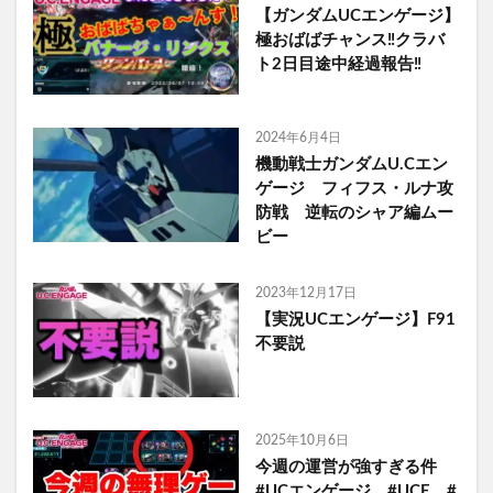
【ガンダムUCエンゲージ】
極おばばチャンス‼️クラバ
ト2日目途中経過報告‼️
2024年6月4日
機動戦士ガンダムU.Cエン
ゲージ フィフス・ルナ攻
防戦 逆転のシャア編ムー
ビー
2023年12月17日
【実況UCエンゲージ】F91
不要説
2025年10月6日
今週の運営が強すぎる件
#UCエンゲージ #UCE #