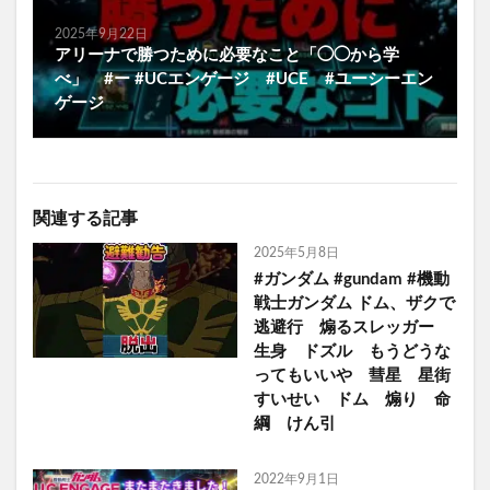
2025年9月22日
アリーナで勝つために必要なこと「◯◯から学
べ」 #ー #UCエンゲージ #UCE #ユーシーエン
ゲージ
関連する記事
2025年5月8日
#ガンダム #gundam #機動
戦士ガンダム ドム、ザクで
逃避行 煽るスレッガー
生身 ドズル もうどうな
ってもいいや 彗星 星街
すいせい ドム 煽り 命
綱 けん引
2022年9月1日