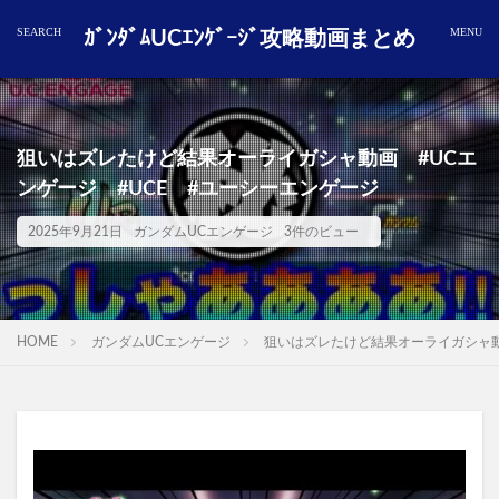
ｶﾞﾝﾀﾞﾑUCｴﾝｹﾞｰｼﾞ攻略動画まとめ
狙いはズレたけど結果オーライガシャ動画 #UCエ
ンゲージ #UCE #ユーシーエンゲージ
2025年9月21日
ガンダムUCエンゲージ
3件のビュー
HOME
ガンダムUCエンゲージ
狙いはズレたけど結果オーライガシャ動