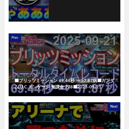
Prev
2025年9月21日
🟦ブリッツミッション 69.44秒 ⇒ 57.87病🟦ガンダ
ム.U.C.エンゲージ 無課金 278🟦2025-09-21
Next