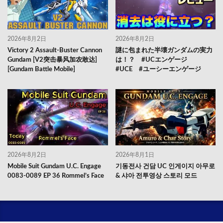
2026年8月2日
2026年8月2日
Victory 2 Assault-Buster Cannon
謎に包まれた半壊ガンダムの実力
Gundam [V2突击暴风加农敢达]
は！？ #UCエンゲージ
[Gundam Battle Mobile]
#UCE #ユーシーエンゲージ
2026年8月2日
2026年8月1日
Mobile Suit Gundam U.C. Engage
기동전사 건담 UC 인게이지 아무로
0083-0089 EP 36 Rommel’s Face
& 샤아 전투영상 스토리 모드