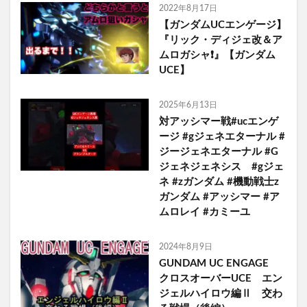
2022年8月17日
【ガンダムUCエンゲージ】
『リック・ディジェ改＆ア
ムロガシャ❗️』【ガンダム
UCE】
2025年6月13日
対アッシマー戦#ucエンゲ
ージ #gジェネエターナル #
ジージェネエターナル #G
ジェネジェネシス #gジェ
ネ #zガンダム #機動戦士z
ガンダム #アッシマー #ア
ムロレイ #カミーユ
2024年8月9日
GUNDAM UC ENGAGE
クロスオーバーUCE エン
ジェルハイロウ編Ⅱ 交わ