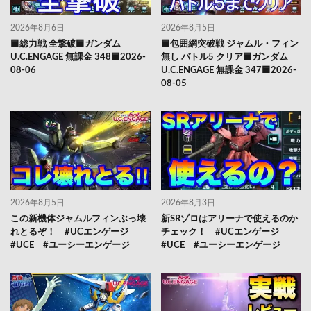
2026年8月6日
2026年8月5日
🟦総力戦 全撃破🟦ガンダム
🟦包囲網突破戦 ジャムル・フィン
U.C.ENGAGE 無課金 348🟦2026-
無し バトル5 クリア🟦ガンダム
08-06
U.C.ENGAGE 無課金 347🟦2026-
08-05
2026年8月5日
2026年8月3日
この新機体ジャムルフィンぶっ壊
新SRゾロはアリーナで使えるのか
れとるぞ！ #UCエンゲージ
チェック！ #UCエンゲージ
#UCE #ユーシーエンゲージ
#UCE #ユーシーエンゲージ