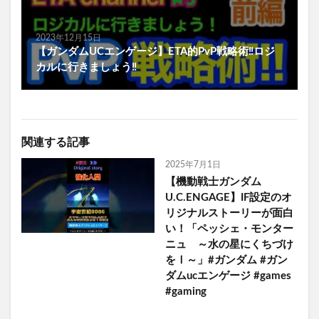
2023年12月15日
【ガンダムUCエンゲージ】ETA的PvP戦略術‼️ロジ
カルに行きましょう‼️
関連する記事
2025年7月1日
【機動戦士ガンダム
U.C.ENGAGE】IF設定のオ
リジナルストーリーが面白
い！「ペッシェ・モンター
ニュ ～水の星にくちづけ
をⅠ～」#ガンダム #ガン
ダムucエンゲージ #games
#gaming