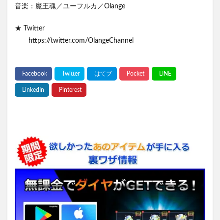
音楽：魔王魂／ユーフルカ／Olange
★ Twitter
https://twitter.com/OlangeChannel