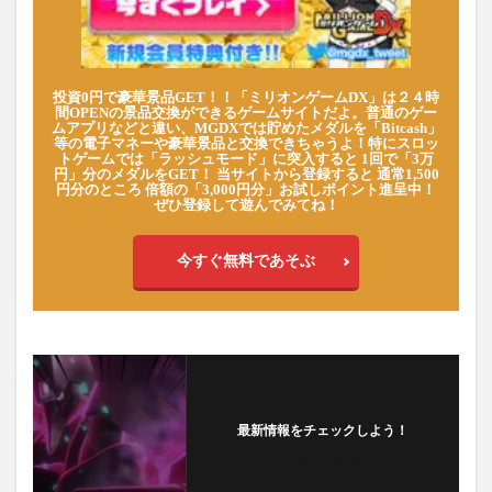
投資0円で豪華景品GET！！「ミリオンゲームDX」は２４時
間OPENの景品交換ができるゲームサイトだよ。普通のゲー
ムアプリなどと違い、MGDXでは貯めたメダルを「Bitcash」
等の電子マネーや豪華景品と交換できちゃうよ！特にスロッ
トゲームでは「ラッシュモード」に突入すると 1回で「3万
円」分のメダルをGET！ 当サイトから登録すると 通常1,500
円分のところ 倍額の「3,000円分」お試しポイント進呈中！
ぜひ登録して遊んでみてね！
今すぐ無料であそぶ
最新情報をチェックしよう！
フォローする