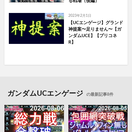
る戦場（後編）
2023年2月1日
【UCエンゲージ】グランド
神提案〜足りません〜【ガ
ンダムUCE】【プリコネ
R】
ガンダムUCエンゲージ
の最新記事8件