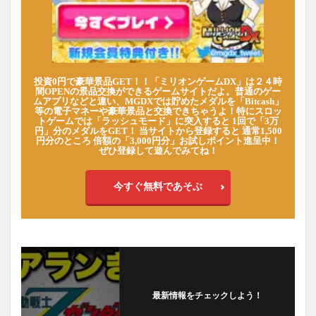
投資0円で豪華景品GET！！「ミリオンゲームDX」は２４時
間OPENの景品交換ができるゲームサイトだよ。普通のゲー
ムアプリなどと違い、MGDXでは貯めたメダルを「Bitcash」
等の電子マネーや豪華景品と交換できちゃうよ！特にスロッ
トゲームでは「ラッシュモード」に突入すると 1回で「3万
円」分のメダルをGET！ 当サイトから登録すると 通常1,500
円分のところ 倍額の「3,000円分」お試しポイント進呈中！
ぜひ登録して遊んでみてね！
今すぐ無料であそぶ
最新情報をチェックしよう！
フォローする