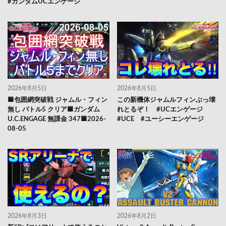
#ガンダムUCエンゲージ
2026年8月5日
2026年8月5日
🟦包囲網突破戦 ジャムル・フィン
この新機体ジャムルフィンぶっ壊
無し バトル5 クリア🟦ガンダム
れとるぞ！ #UCエンゲージ
U.C.ENGAGE 無課金 347🟦2026-
#UCE #ユーシーエンゲージ
08-05
2026年8月3日
2026年8月2日