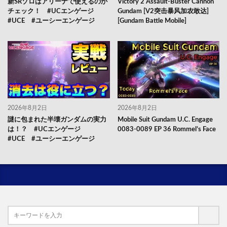
新SRゾロはアリーナで使えるのか
Victory 2 Assault-Buster Cannon
チェック！ #UCエンゲージ
Gundam [V2突击暴风加农敢达]
#UCE #ユーシーエンゲージ
[Gundam Battle Mobile]
2026年8月2日
2026年8月2日
謎に包まれた半壊ガンダムの実力
Mobile Suit Gundam U.C. Engage
は！？ #UCエンゲージ
0083-0089 EP 36 Rommel’s Face
#UCE #ユーシーエンゲージ