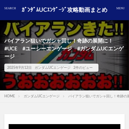
ｶﾞﾝﾀﾞﾑUCｴﾝｹﾞｰｼﾞ攻略動画まとめ
バイアラン狙いでガシャ回し！奇跡の展開に！
#UCE #ユーシーエンゲージ #ガンダムUCエンゲ
ージ
2025年9月12日
ガンダムUCエンゲージ
2件のビュー
HOME
ガンダムUCエンゲージ
バイアラン狙いでガシャ回し！奇跡の展