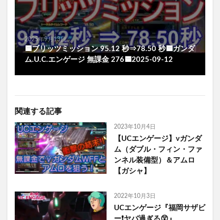
2025年9月13日
🟦ブリッツミッション 95.12 秒⇒78.50 秒🟦ガンダ
ム.U.C.エンゲージ 無課金 276🟦2025-09-12
関連する記事
2023年10月4日
【UCエンゲージ】νガンダ
ム（ダブル・フィン・ファ
ンネル装備型）＆アムロ
【ガシャ】
2022年10月3日
UCエンゲージ『福岡サザビ
ー❗ヤバ過ぎる😲』