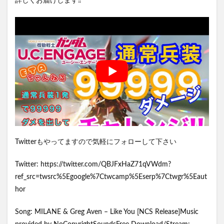
詳しくお届けします‼️
Twitterもやってますので気軽にフォローして下さい
Twitter: https://twitter.com/QBJFxHaZ71qVWdm?
ref_src=twsrc%5Egoogle%7Ctwcamp%5Eserp%7Ctwgr%5Eaut
hor
Song: MILANE & Greg Aven – Like You [NCS Release]Music