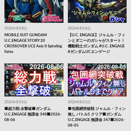
2026年8月8日
2026年8月6日
MOBILE SUIT GUNDAM
【U.C. ENGAGE】ジャムル・フィ
U.C.ENGAGE STORY 20
ンとダニーのガシャがスタート！
CROSSOVER UCE Axis II Spiraling
機動戦士ガンダム #U.C. ENGAGE
Fates
#ガンダムUCエンゲージ
2026年8月6日
2026年8月5日
🟦総力戦 全撃破🟦ガンダム
🟦包囲網突破戦 ジャムル・フィン
U.C.ENGAGE 無課金 348🟦2026-
無し バトル5 クリア🟦ガンダム
08-06
U.C.ENGAGE 無課金 347🟦2026-
08-05