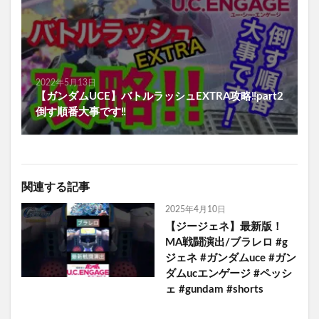
2022年5月13日
【ガンダムUCE】バトルラッシュEXTRA攻略‼️part2
倒す順番大事です‼️
関連する記事
2025年4月10日
【ジージェネ】最新版！
MA戦闘演出/ブラレロ #g
ジェネ #ガンダムuce #ガン
ダムucエンゲージ #ペッシ
ェ #gundam #shorts