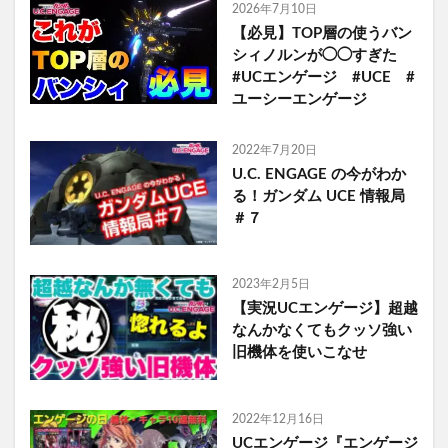
2026年7月10日
【必見】TOP層の使うバン
シィノルンが◯◯すぎた
#UCエンゲージ #UCE #
ユーシーエンゲージ
2022年7月20日
U.C. ENGAGE の今がわか
る！ガンダム UCE 情報局
＃７
2023年2月5日
【実況UCエンゲージ】超越
なんかなくてもクッソ強い
旧機体を使いこなせ
2022年12月16日
UCエンゲージ『エンゲージ