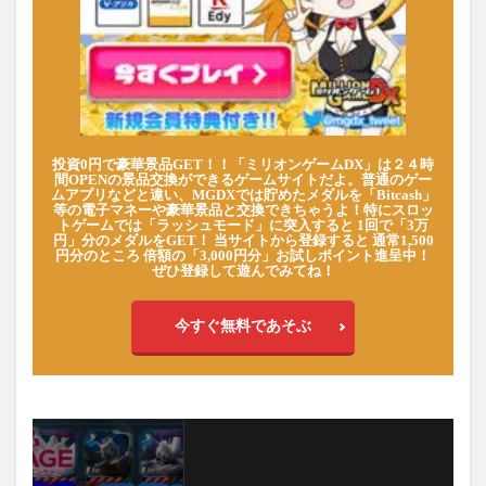
投資0円で豪華景品GET！！「ミリオンゲームDX」は２４時
間OPENの景品交換ができるゲームサイトだよ。普通のゲー
ムアプリなどと違い、MGDXでは貯めたメダルを「Bitcash」
等の電子マネーや豪華景品と交換できちゃうよ！特にスロッ
トゲームでは「ラッシュモード」に突入すると 1回で「3万
円」分のメダルをGET！ 当サイトから登録すると 通常1,500
円分のところ 倍額の「3,000円分」お試しポイント進呈中！
ぜひ登録して遊んでみてね！
今すぐ無料であそぶ