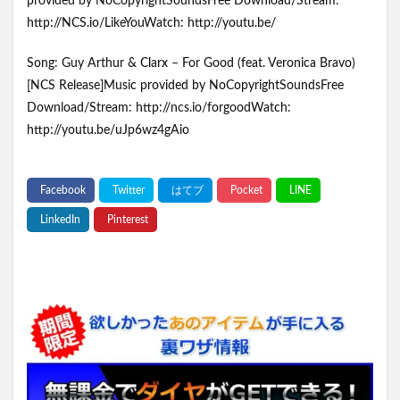
provided by NoCopyrightSoundsFree Download/Stream:
http://NCS.io/LikeYouWatch: http://youtu.be/
Song: Guy Arthur & Clarx – For Good (feat. Veronica Bravo)
[NCS Release]Music provided by NoCopyrightSoundsFree
Download/Stream: http://ncs.io/forgoodWatch:
http://youtu.be/uJp6wz4gAio