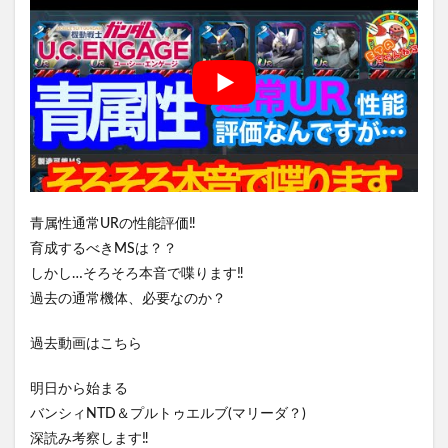
青属性通常URの性能評価‼️
育成するべきMSは？？
しかし…そろそろ本音で喋ります‼️
過去の通常機体、必要なのか？
過去動画はこちら
明日から始まる
バンシィNTD＆プルトゥエルブ(マリーダ？)
深読み考察します‼️