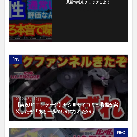
最新情報をチェックしよう！
フォローする
Prev
2022年5月12日
【実況UCエンゲージ】ザクⅢサイコミュ装備が実
装したぞ「あと一歩でURになれたSR」
Next