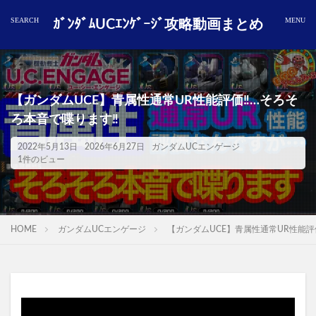
ｶﾞﾝﾀﾞﾑUCｴﾝｹﾞｰｼﾞ攻略動画まとめ
【ガンダムUCE】青属性通常UR性能評価‼️…そろそ
ろ本音で喋ります‼️
2022年5月13日
2026年6月27日
ガンダムUCエンゲージ
1件のビュー
HOME
ガンダムUCエンゲージ
【ガンダムUCE】青属性通常UR性能評価