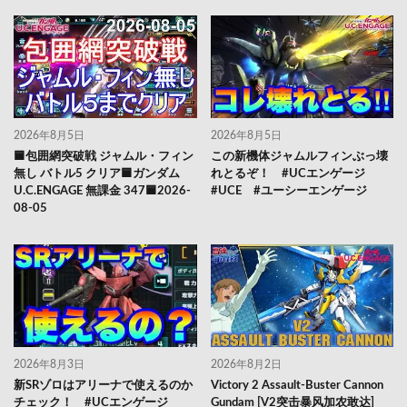
2026年8月5日
2026年8月5日
🟦包囲網突破戦 ジャムル・フィン
この新機体ジャムルフィンぶっ壊
無し バトル5 クリア🟦ガンダム
れとるぞ！ #UCエンゲージ
U.C.ENGAGE 無課金 347🟦2026-
#UCE #ユーシーエンゲージ
08-05
2026年8月3日
2026年8月2日
新SRゾロはアリーナで使えるのか
Victory 2 Assault-Buster Cannon
チェック！ #UCエンゲージ
Gundam [V2突击暴风加农敢达]