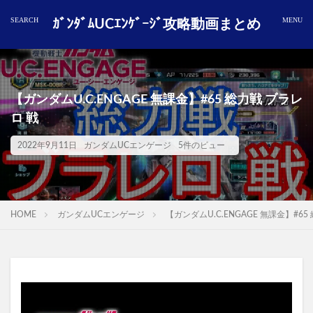
ｶﾞﾝﾀﾞﾑUCｴﾝｹﾞｰｼﾞ攻略動画まとめ
【ガンダムU.C.ENGAGE 無課金】#65 総力戦 ブラレ
ロ 戦
2022年9月11日
ガンダムUCエンゲージ
5件のビュー
HOME
ガンダムUCエンゲージ
【ガンダムU.C.ENGAGE 無課金】#65