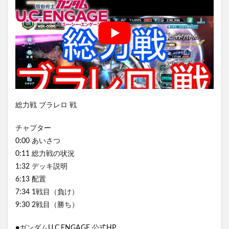
総力戦 ブラレロ 戦
チャプター
0:00 あいさつ
0:11 総力戦の状況
1:32 デッキ説明
6:13 配置
7:34 1戦目（負け）
9:30 2戦目（勝ち）
●ガンダムU.C.ENGAGE 公式HP