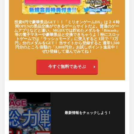
投資0円で豪華景品GET！！「ミリオンゲームDX」は２４時
間OPENの景品交換ができるゲームサイトだよ。普通のゲー
ムアプリなどと違い、MGDXでは貯めたメダルを「Bitcash」
等の電子マネーや豪華景品と交換できちゃうよ！特にスロッ
トゲームでは「ラッシュモード」に突入すると 1回で「3万
円」分のメダルをGET！ 当サイトから登録すると 通常1,500
円分のところ 倍額の「3,000円分」お試しポイント進呈中！
ぜひ登録して遊んでみてね！
今すぐ無料であそぶ
最新情報をチェックしよう！
フォローする