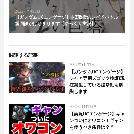
2022年9月12日
【ガンダムUCエンゲージ】財Z教授のレイドバトル
総回診がはじまります【ゆっくり実況】
関連する記事
2022年9月11日
【ガンダムUCエンゲージ】
シャア専用ズゴック検証❗️現
在発生している謎挙動も解
説します
2023年11月13日
【実況UCエンゲージ】ギャ
ンついにオワコン！ギャン
を使うべき条件は？？