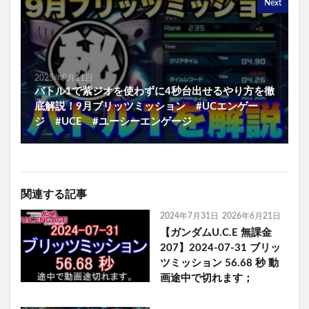
Next
2025年9月11日
バトル1で紫ジオを使わずに4秒台出せるやり方を徹
底解説！9月ブリッツミッション #UCエンゲー
ジ #UCE #ユーシーエンゲージ
関連する記事
2024年7月31日
2026年6月21日
【ガンダムU.C.E 無課金
207】2024-07-31 ブリッ
ツミッション 56.68 秒 動
画途中で切れます；