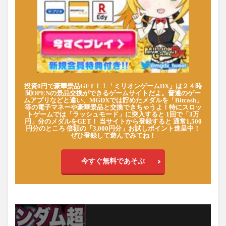
投資0円で豪華景品GET！！「ミリオンゲームDX」は２４時
間OPENの景品交換ができるゲームサイトだよ。普通のゲー
ムアプリなどと違い、MGDXでは貯めたメダルを「Bitcash」
等の電子マネーや豪華景品と交換できちゃうよ！特にスロッ
トゲームでは「ラッシュモード」に突入すると 1回で「3万
円」分のメダルをGET！ 当サイトから登録すると 通常1,500
円分のところ 倍額の「3,000円分」お試しポイント進呈中！
ぜひ登録して遊んでみてね！
今すぐ無料であそぶ