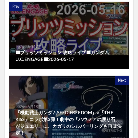
Prev
2026年5月17日
🟦ブリッツミッション 攻略ライブ🟦ガンダム
U.C.ENGAGE🟦2026-05-17
Next
2026年5月18日
『機動戦士ガンダムSEED FREEDOM』×「THE
KISS」コラボ第3弾！劇中の「ハウメアの護り石」
がジュエリーに、カガリのシルバーリングも再販決
定！