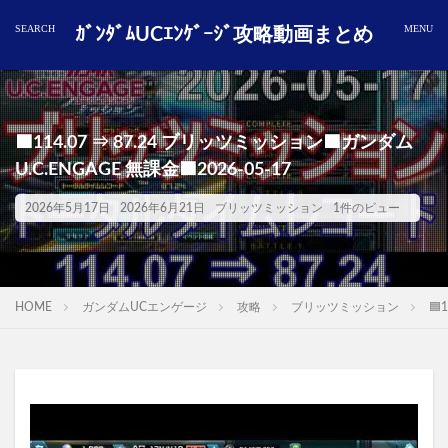
ｶﾞﾝﾀﾞﾑUCｴﾝｹﾞｰｼﾞ攻略動画まとめ
🟦114.07 ⇒ 87.24 ブリッツミッション🟦ガンダム
U.C.ENGAGE 無課金🟦2026-05-17
2026年5月17日
2026年6月21日
ブリッツミッション
1件のビュー
HOME
ガンダムUCエンゲージ
攻略
ブリッツミッション
🟦