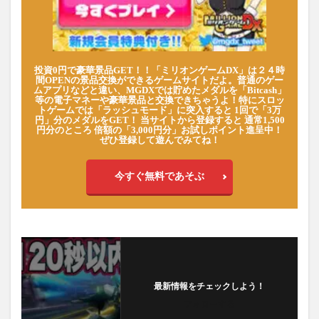
投資0円で豪華景品GET！！「ミリオンゲームDX」は２４時
間OPENの景品交換ができるゲームサイトだよ。普通のゲー
ムアプリなどと違い、MGDXでは貯めたメダルを「Bitcash」
等の電子マネーや豪華景品と交換できちゃうよ！特にスロッ
トゲームでは「ラッシュモード」に突入すると 1回で「3万
円」分のメダルをGET！ 当サイトから登録すると 通常1,500
円分のところ 倍額の「3,000円分」お試しポイント進呈中！
ぜひ登録して遊んでみてね！
今すぐ無料であそぶ
最新情報をチェックしよう！
フォローする