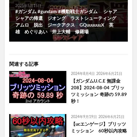
2025年5月15日
#ガンダム #gundam #機動戦士ガンダム シャア
シャアの帰還 ジオング ラストシューティング
アムロ 脱出 ジークアクス GQuuuuuuX 英
雄 めぐりあい 井上大輔 修羅場
関連する記事
2024年8月4日
2026年6月21日
【ガンダムU.C.E 無課金
208】2024-08-04 ブリッ
ツミッション 奇跡の 59.89
秒！
2024年9月19日
2026年6月21日
【ucエンゲージ】ブリッツ
ミッション 60秒以内攻略