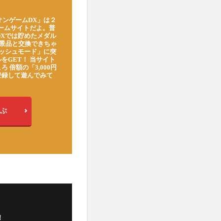
オンゲームDX」は２
ゲームサイトだよ。普
DXでは貯めたメダル
豪華景品と交換できちゃ
ッシュモード」に突
をGET！ 当サイト
ろ 倍額の「3,000円
登録して遊んでみて
ぶ
！