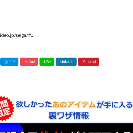
ideo.jp/seiga/#..