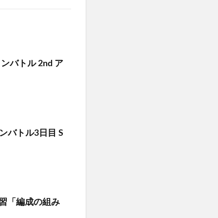
ランバトル 2nd ア
クランバトル3日目 S
予習「編成の組み