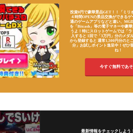
投資0円で豪華景品GET！！「ミリ
４時間OPENの景品交換ができる
通のゲームアプリなどと違い、MG
を「Bitcash」等の電子マネーや
うよ！特にスロットゲームでは「ラ
入すると 1回で「3万円」分のメダル
から登録すると 通常1,500円分のとこ
分」お試しポイント進呈中！ぜひ
ね！
今すぐ無料であそ
最新情報をチェックしよう