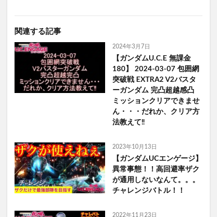
関連する記事
2024年3月7日
【ガンダムU.C.E 無課金
180】 2024-03-07 包囲網
突破戦 EXTRA2 V2バスタ
ーガンダム 完凸超越感凸
ミッションクリアできませ
ん・・・だれか、クリア方
法教えて‼
2023年10月13日
【ガンダムUCエンゲージ】
異常事態！！高回避率ザク
が通用しないなんて。。。
チャレンジバトル！！
2022年11月23日