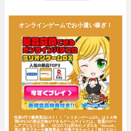
オンラインゲームでお小遣い稼ぎ！
投資0円で豪華景品GET！！「ミリオンゲームDX」は２４時
間OPENの景品交換ができるゲームサイトだよ。普通のゲー
ムアプリなどと違い、MGDXでは貯めたメダルを「Bitcash」
等の電子マネーや豪華景品と交換できちゃうよ！特にスロッ