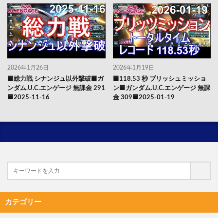
2026年1月26日
2026年1月19日
🟦総力戦 シナンジュ以外撃破🟦ガ
🟦118.53 秒 ブリッシュミッショ
ンダム.U.C.エンゲージ 無課金 291
ン🟦ガンダム.U.C.エンゲージ 無課
🟦2025-11-16
金 309🟦2025-01-19
カテゴリー