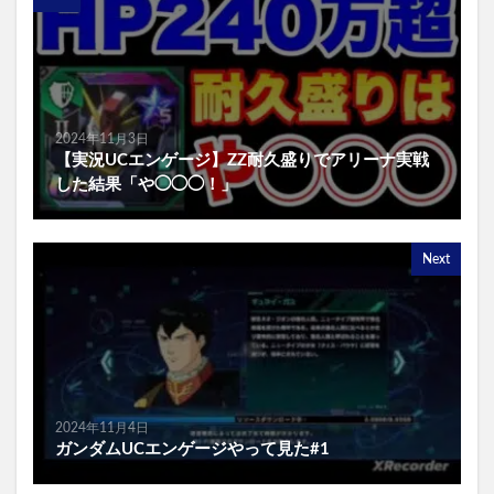
2024年11月3日
【実況UCエンゲージ】ZZ耐久盛りでアリーナ実戦
した結果「や◯◯◯！」
Next
2024年11月4日
ガンダムUCエンゲージやって見た#1