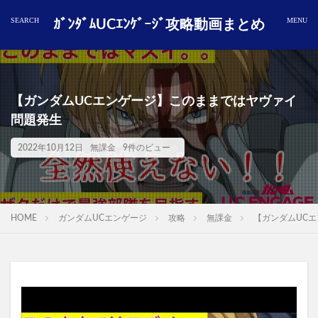
ｶﾞﾝﾀﾞﾑUCｴﾝｹﾞｰｼﾞ攻略動画まとめ
【ガンダムUCエンゲージ】このままではヤヴァイ
問題発生
2022年10月12日
無課金
9件のビュー
HOME
ガンダムUCエンゲージ
攻略
無課金
【ガンダムUC