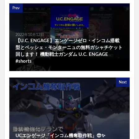
Prev
2022年10月12日
【U.C. ENGAGE】エンゲージゼロ・インコム搭載
型とペッシェ・モンターニュの無料ガシャチケット
回します！ 機動戦士ガンダム U.C. ENGAGE
#shorts
Next
2022年10月12日
UCエンゲージ「インコム機奪取作戦」😎✨