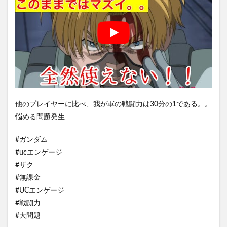
他のプレイヤーに比べ、我が軍の戦闘力は30分の1である。。
悩める問題発生
#ガンダム
#ucエンゲージ
#ザク
#無課金
#UCエンゲージ
#戦闘力
#大問題