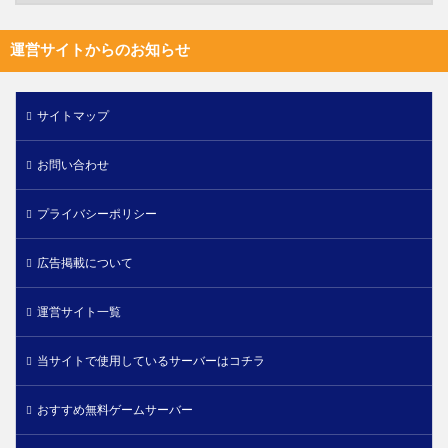
運営サイトからのお知らせ
サイトマップ
お問い合わせ
プライバシーポリシー
広告掲載について
運営サイト一覧
当サイトで使用しているサーバーはコチラ
おすすめ無料ゲームサーバー