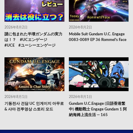
2026年8月2日
2026年8月2日
謎に包まれた半壊ガンダムの実力
Mobile Suit Gundam U.C. Engage
は！？ #UCエンゲージ
0083-0089 EP 36 Rommel’s Face
#UCE #ユーシーエンゲージ
2026年8月1日
2026年8月1日
기동전사 건담 UC 인게이지 아무로
Gundam U.C.Engage (日語香港繁
& 샤아 전투영상 스토리 모드
中) 機動戰士 Engage Gundam 1 阿
納海姆上流生活 — 165