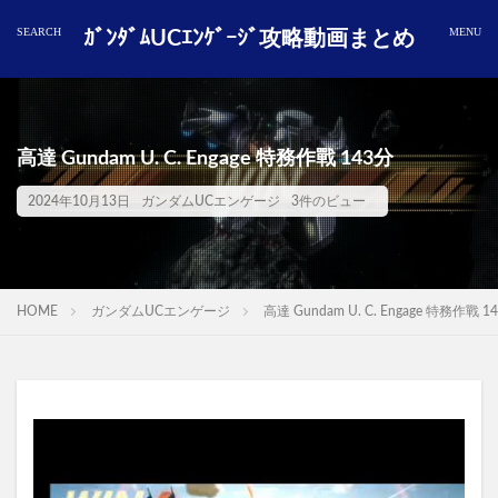
ｶﾞﾝﾀﾞﾑUCｴﾝｹﾞｰｼﾞ攻略動画まとめ
高達 Gundam U. C. Engage 特務作戰 143分
2024年10月13日
ガンダムUCエンゲージ
3件のビュー
HOME
ガンダムUCエンゲージ
高達 Gundam U. C. Engage 特務作戰 1