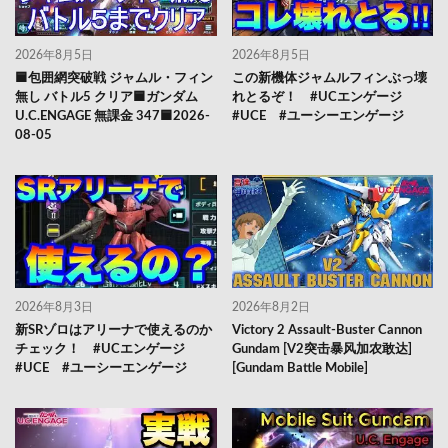
2026年8月5日
2026年8月5日
🟦包囲網突破戦 ジャムル・フィン
この新機体ジャムルフィンぶっ壊
無し バトル5 クリア🟦ガンダム
れとるぞ！ #UCエンゲージ
U.C.ENGAGE 無課金 347🟦2026-
#UCE #ユーシーエンゲージ
08-05
2026年8月3日
2026年8月2日
新SRゾロはアリーナで使えるのか
Victory 2 Assault-Buster Cannon
チェック！ #UCエンゲージ
Gundam [V2突击暴风加农敢达]
#UCE #ユーシーエンゲージ
[Gundam Battle Mobile]