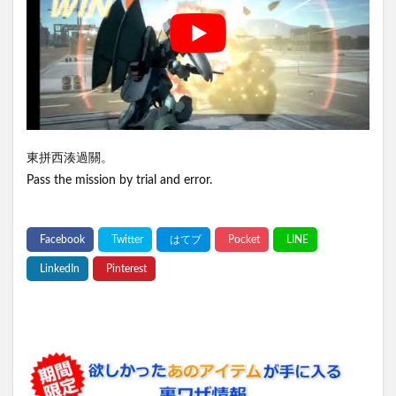
東拼西湊過關。
Pass the mission by trial and error.