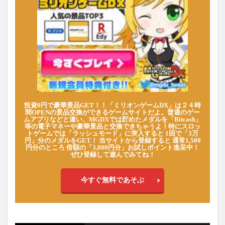
投資0円で豪華景品GET！！「ミリオンゲームDX」は２４時
間OPENの景品交換ができるゲームサイトだよ。普通のゲー
ムアプリなどと違い、MGDXでは貯めたメダルを「Bitcash」
等の電子マネーや豪華景品と交換できちゃうよ！特にスロッ
トゲームでは「ラッシュモード」に突入すると 1回で「3万
円」分のメダルをGET！ 当サイトから登録すると 通常1,500
円分のところ 倍額の「3,000円分」お試しポイント進呈中！
ぜひ登録して遊んでみてね！
今すぐ無料であそぶ