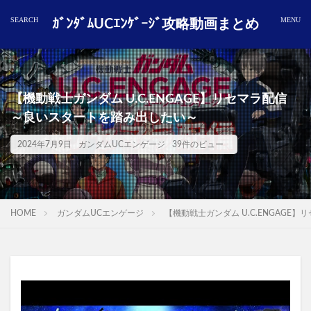
ｶﾞﾝﾀﾞﾑUCｴﾝｹﾞｰｼﾞ攻略動画まとめ
【機動戦士ガンダム U.C.ENGAGE】リセマラ配信
～良いスタートを踏み出したい～
2024年7月9日
ガンダムUCエンゲージ
39件のビュー
HOME
ガンダムUCエンゲージ
【機動戦士ガンダム U.C.ENGAG