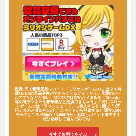
投資0円で豪華景品GET！！「ミリオンゲームDX」は２４時
間OPENの景品交換ができるゲームサイトだよ。普通のゲー
ムアプリなどと違い、MGDXでは貯めたメダルを「Bitcash」
等の電子マネーや豪華景品と交換できちゃうよ！特にスロッ
トゲームでは「ラッシュモード」に突入すると 1回で「3万
円」分のメダルをGET！ 当サイトから登録すると 通常1,500
円分のところ 倍額の「3,000円分」お試しポイント進呈中！
ぜひ登録して遊んでみてね！
今すぐ無料であそぶ