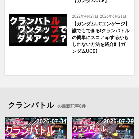
【ガンダムUCE】
2022年4月29日
2026年6月21日
【ガンダムUCエンゲージ】
誰でもできる❗️クランバトル
の簡単にスコアupするかも
しれない方法を紹介‼️【ガ
ンダムUCE】
クランバトル
の最新記事8件