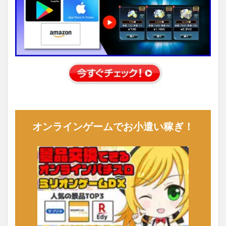
オンラインゲームでお小遣い稼ぎ！