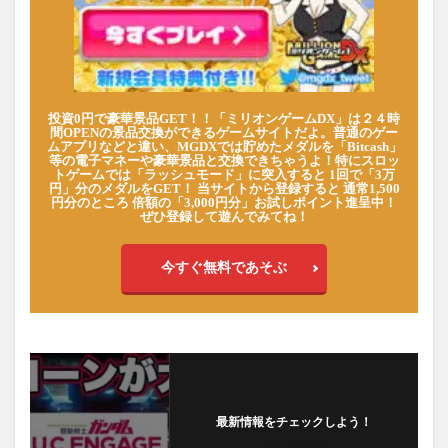
投資0円で豪華景品GET！！「ミリオンゲームDX」は２４時
間OPENの景品交換ができるゲームサイトだよ。普通のゲー
ムアプリなどと違い、MGDXでは貯めたメダルを「Bitcash」
等の電子マネーや豪華景品と交換できちゃうよ！特にスロッ
トゲームでは「ラッシュモード」に突入すると 1回で「3万
円」分のメダルをGET！ 当サイトから登録すると 通常1,500
円分のところ 倍額の「3,000円分」お試しポイント進呈中！
ぜひ登録して遊んでみてね！
今すぐ無料であそぶ
最新情報をチェックしよう！
フォローする