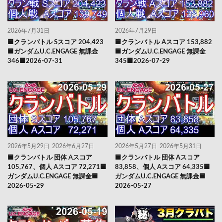
2026年7月31日
2026年7月29日
🟦クランバトル Sスコア 204,423
🟦クランバトル Aスコア 153,882
🟦ガンダムU.C.ENGAGE 無課金
🟦ガンダムU.C.ENGAGE 無課金
346🟦2026-07-31
345🟦2026-07-29
2026年5月29日
2026年6月27日
2026年5月27日
2026年5月31日
🟦クランバトル 団体 Aスコア
🟦クランバトル 団体 Aスコア
105,767、個人 Aスコア 72,271🟦
83,858、個人 Aスコア 64,335🟦
ガンダムU.C.ENGAGE 無課金🟦
ガンダムU.C.ENGAGE 無課金🟦
2026-05-29
2026-05-27