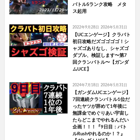
バトルSランク攻略 メタ
ス起用
2022年9月28日
2026年5月31日
【UCエンゲージ】クラバト
初日攻略だズゴゴゴゴ！シ
ャズゴありなし、シャズゴ
ダブル、検証します〜第7
回クランバトル〜【ガンダ
ムUCE】
2024年7月18日
2026年5月31日
【ガンダムUCエンゲージ】
7回連続クランバトル1位だ
ったヤツが辞めて1年後に
無課金でめぐりあい宇宙し
たらどこまでやれるんだい
企画！！！『9日目：バト
ルRushやれるのか！？』