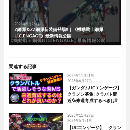
2024年9月26日
Z鋼彈＆ZZ鋼彈新裝備登場!!｜《機動戰士鋼彈
U.C.ENGAGE》最新情報公開
関連する記事
2022年11月21日
2026年6月27日
【ガンダムUCエンゲージ】
クラメン募集‼️クラバト間
近‪💦‬来週育成するべきは⁉️
2023年11月29日
2026年5月31日
【UCエンゲージ】 クラン