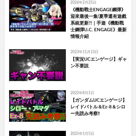
2026年2月25日
《機動戰士ENGAGE鋼彈》
迎來最後一集!夏季還有遊戲
系統更新?!｜手遊《機動戰
士鋼彈U.C. ENGAGE》最新
情報介紹
2023年11月13日
【実況UCエンゲージ】ギャ
ン不要説
2022年8月1日
【ガンダムUCエンゲージ】
レイドバトル＆Ez-8＆シロ
ー先読み考察‼️
2025年1月5日