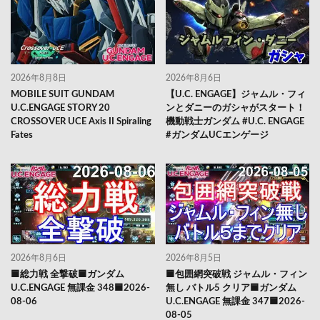
2026年8月8日
2026年8月6日
MOBILE SUIT GUNDAM
【U.C. ENGAGE】ジャムル・フィ
U.C.ENGAGE STORY 20
ンとダニーのガシャがスタート！
CROSSOVER UCE Axis II Spiraling
機動戦士ガンダム #U.C. ENGAGE
Fates
#ガンダムUCエンゲージ
2026年8月6日
2026年8月5日
🟦総力戦 全撃破🟦ガンダム
🟦包囲網突破戦 ジャムル・フィン
U.C.ENGAGE 無課金 348🟦2026-
無し バトル5 クリア🟦ガンダム
08-06
U.C.ENGAGE 無課金 347🟦2026-
08-05