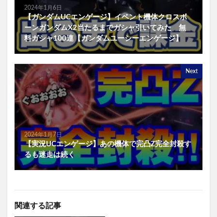
2024年1月6日
【ガンダムUCエンゲージ】イベント機体クロスボ
ーンガンダムX2当たるまでガシャ引いてみた 無
料ガシャ100連【ガンダムユーシーエンゲージ】
Next
2024年1月7日
【実況UCエンゲージ】あの機体で完凸Z完全封殺す
るも迷走は続く
関連する記事