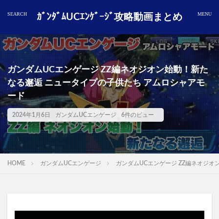
ｶﾞﾝﾀﾞﾑUCｴﾝｹﾞｰｼﾞ攻略動画まとめ
ガンダムUCエンゲージ ZZ編ネオジオン始動！新た
なる邂逅 ニュータイプの子供たち アムロシャアモ
ード
2024年1月6日
ガンダムUCエンゲージ
6件のビュー
HOME
ガンダムUCエンゲージ
ガンダムUCエンゲージ ZZ編ネオジ