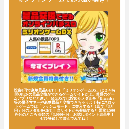
投資0円で豪華景品GET！！「ミリオンゲームDX」は２４時
間OPENの景品交換ができるゲームサイトだよ。普通のゲー
ムアプリなどと違い、MGDXでは貯めたメダルを「Bitcash」
等の電子マネーや豪華景品と交換できちゃうよ！特にスロッ
トゲームでは「ラッシュモード」に突入すると 1回で「3万
円」分のメダルをGET！ 当サイトから登録すると 通常1,500
円分のところ 倍額の「3,000円分」お試しポイント進呈中！
ぜひ登録して遊んでみてね！