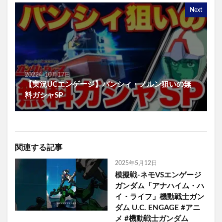
Next
2022年10月17日
【実況UCエンゲージ】バンシィ・ノルン狙いの無
料ガシャSP
関連する記事
2025年5月12日
模擬戦-ネモVSエンゲージ
ガンダム「アナハイム・ハ
イ・ライフ」機動戦士ガン
ダム U.C. ENGAGE #アニ
メ #機動戦士ガンダム