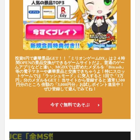
投資0円で豪華景品GET！！「ミリオンゲームDX」は２４時
間OPENの景品交換ができるゲームサイトだよ。普通のゲー
ムアプリなどと違い、MGDXでは貯めたメダルを「Bitcash」
等の電子マネーや豪華景品と交換できちゃうよ！特にスロッ
トゲームでは「ラッシュモード」に突入すると 1回で「3万
円」分のメダルをGET！ 当サイトから登録すると 通常1,500
円分のところ 倍額の「3,000円分」お試しポイント進呈中！
ぜひ登録して遊んでみてね！
今すぐ無料であそぶ