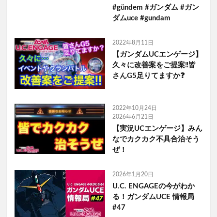
#gündem #ガンダム #ガン
ダムuce #gundam
2022年8月11日
【ガンダムUCエンゲージ】
久々に改善案をご提案‼️皆
さんG5足りてますか❓
2022年10月24日
2026年6月21日
【実況UCエンゲージ】みん
なでカクカク不具合治そう
ぜ！
2026年1月20日
U.C. ENGAGEの今がわか
る！ガンダムUCE 情報局
#47