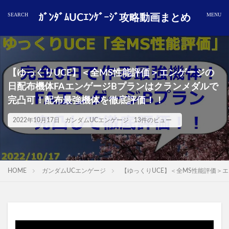
ｶﾞﾝﾀﾞﾑUCｴﾝｹﾞｰｼﾞ攻略動画まとめ
【ゆっくりUCE】＜全MS性能評価＞エンゲージの
日配布機体FAエンゲージBプランはクランメダルで
完凸可！配布最強機体を徹底評価！！
2022年10月17日
ガンダムUCエンゲージ
13件のビュー
HOME
ガンダムUCエンゲージ
【ゆっくりUCE】＜全MS性能評価＞