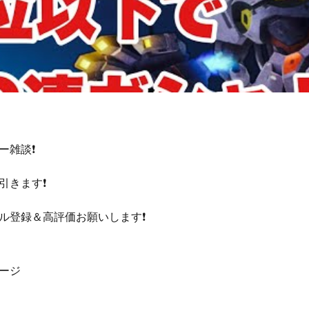
雑談❗️
きます❗️
ル登録＆高評価お願いします❗️
ゲージ