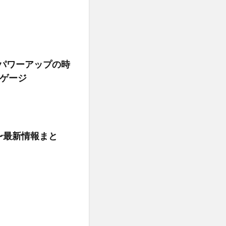
ぁパワーアップの時
ンゲージ
〜最新情報まと