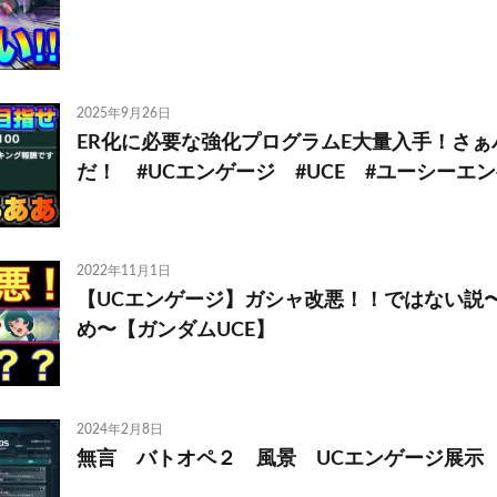
2025年9月26日
ER化に必要な強化プログラムE大量入手！さ
だ！ #UCエンゲージ #UCE #ユーシーエ
2022年11月1日
【UCエンゲージ】ガシャ改悪！！ではない説
め〜【ガンダムUCE】
2024年2月8日
無言 バトオペ２ 風景 UCエンゲージ展示