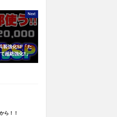
Next
兵装強化SP「た
って超絶強化‼︎」
いから！！