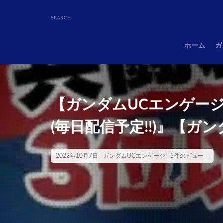
ホーム
ガ
【ガンダムUCエンゲージ
(毎日配信予定!!)』【ガン
2022年10月7日
ガンダムUCエンゲージ
5件のビュー