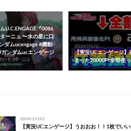
.C.ENGAGE『0086
ターニュ 〜水の星に口
ダムucengage #機動
2022年10月7日
#ガンダムucエンゲージ
【実況UCエンゲージ】
まった20000Pt全部使
2024年5月16日
【実況UCエンゲージ】うおおお！！1枚でい