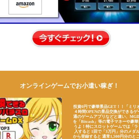
オンラインゲームでお小遣い稼ぎ！
投資0円で豪華景品GET！！「ミリ
４時間OPENの景品交換ができる
通のゲームアプリなどと違い、MG
を「Bitcash」等の電子マネーや
うよ！特にスロットゲームでは「ラ
入すると 1回で「3万円」分のメダル
から登録すると 通常1,500円分のとこ