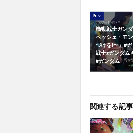
Prev
2022年10月7日
機動戦士ガンダムU
ペッシェ・モン
づけをI〜』#ガン
戦士zガンダム 
#ガンダム
関連する記事