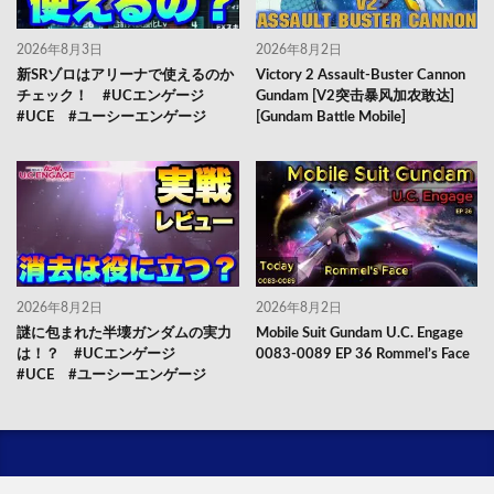
2026年8月3日
2026年8月2日
新SRゾロはアリーナで使えるのか
Victory 2 Assault-Buster Cannon
チェック！ #UCエンゲージ
Gundam [V2突击暴风加农敢达]
#UCE #ユーシーエンゲージ
[Gundam Battle Mobile]
2026年8月2日
2026年8月2日
謎に包まれた半壊ガンダムの実力
Mobile Suit Gundam U.C. Engage
は！？ #UCエンゲージ
0083-0089 EP 36 Rommel’s Face
#UCE #ユーシーエンゲージ