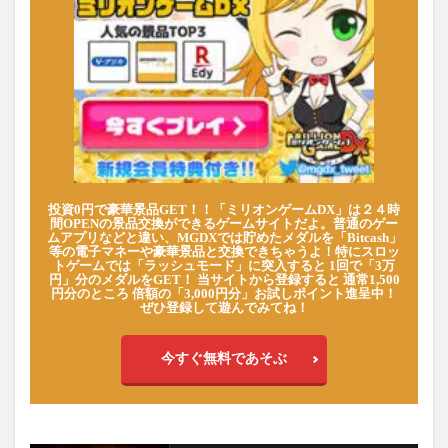
投資0円で豪華景品GET！！「ミリオンゲームDX」は２４時
間OPENの景品交換ができるゲームサイトだよ。普通のゲー
ムアプリなどと違い、MGDXでは貯めたメダルを「Bitcash」
等の電子マネーや豪華景品と交換できちゃうよ！特にスロッ
トゲームでは「ラッシュモード」に突入すると 1回で「3万
円」分のメダルをGET！ 当サイトから登録すると 通常1,500
円分のところ 倍額の「3,000円分」お試しポイント進呈中！
ぜひ登録して遊んでみてね！
今すぐ無料であそぶ