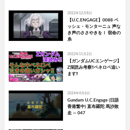
2022年12月8日
【U.C.ENGAGE】0088 ペ
ッシェ・モンターニュ 声な
き声のささやきをⅠ 宿命の
糸
2022年11月2日
【ガンダムUCエンゲージ】
Z深読み考察‼️ペネロペ追い
ます‼️
2024年4月6日
Gundam U.C.Engage (日語
香港繁中) 直布羅陀 馬沙敗
走 — 047