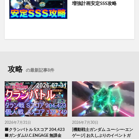
増強計画安定SSS攻略
攻略
の最新記事8件
2026年7月31日
2026年7月30日
🟦クランバトル Sスコア 204,423
[機動戦士ガンダム ユー·シー·エン
🟦ガンダムU.C.ENGAGE 無課金
ゲージ] お久しぶりのイベントガ