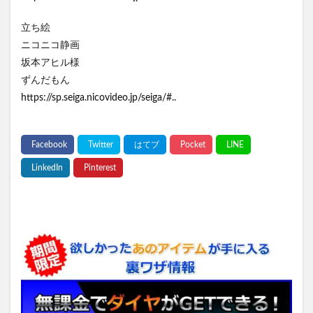
立ち絵
ニコニコ静画
坂本アヒル様
ずんだもん
https://sp.seiga.nicovideo.jp/seiga/#..