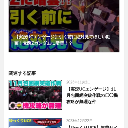
2024年1月1日
【実況UCエンゲージ】引く前に絶対見てほしい動
画！覚醒Zガンダムに暗雲！？
関連する記事
2023年11月2日
【実況UCエンゲージ】11
月包囲網突破作戦の◯◯機
攻略が無理な件
2023年12月22日
【ゆっくりUCE】超越サイ