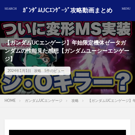
ｶﾞﾝﾀﾞﾑUCｴﾝｹﾞｰｼﾞ攻略動画まとめ
【ガンダムUCエンゲージ】年始限定機体ゼータガ
ンダムの性能見た感想【ガンダムユーシーエンゲー
ジ】
2024年1月1日
攻略
5件のビュー
HOME
ガンダムUCエンゲージ
攻略
【ガンダムUCエンゲージ】