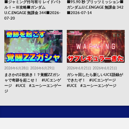
🟦ジャミング付与有り レイドバト
🟦95.90 秒 ブリッツミッション🟦
ルⅠ～Ⅲ攻略🟦ガンダム
ガンダムU.C.ENGAGE 無課金 342
U.C.ENGAGE 無課金 344🟦2026-
🟦2026-07-14
07-20
2026年6月28日
2026年6月29日
2026年6月21日
2026年6月21日
まさかの2枚抜き！？覚醒ZZガシ
ガシャ回したら新しいUCE語録が
ャで奇跡を起こせ！ #UCエンゲ
できたぞ！ #UCエンゲージ
ージ #UCE #ユーシーエンゲー
#UCE #ユーシーエンゲージ
ジ