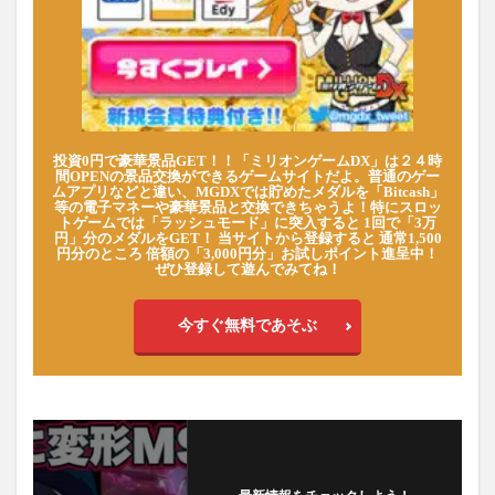
投資0円で豪華景品GET！！「ミリオンゲームDX」は２４時
間OPENの景品交換ができるゲームサイトだよ。普通のゲー
ムアプリなどと違い、MGDXでは貯めたメダルを「Bitcash」
等の電子マネーや豪華景品と交換できちゃうよ！特にスロッ
トゲームでは「ラッシュモード」に突入すると 1回で「3万
円」分のメダルをGET！ 当サイトから登録すると 通常1,500
円分のところ 倍額の「3,000円分」お試しポイント進呈中！
ぜひ登録して遊んでみてね！
今すぐ無料であそぶ