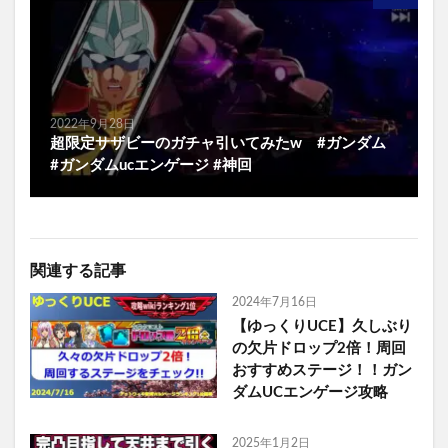
2022年9月28日
超限定サザビーのガチャ引いてみたw #ガンダム
#ガンダムucエンゲージ #神回
関連する記事
2024年7月16日
【ゆっくりUCE】久しぶり
の欠片ドロップ2倍！周回
おすすめステージ！！ガン
ダムUCエンゲージ攻略
2025年1月2日