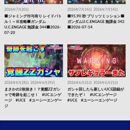
2026年7月20日
2026年7月14日
2026年7月14日
🟦ジャミング付与有り レイドバト
🟦95.90 秒 ブリッツミッション🟦
ルⅠ～Ⅲ攻略🟦ガンダム
ガンダムU.C.ENGAGE 無課金 342
U.C.ENGAGE 無課金 344🟦2026-
🟦2026-07-14
07-20
2026年6月28日
2026年6月29日
2026年6月21日
2026年6月21日
まさかの2枚抜き！？覚醒ZZガシ
ガシャ回したら新しいUCE語録が
ャで奇跡を起こせ！ #UCエンゲ
できたぞ！ #UCエンゲージ
ージ #UCE #ユーシーエンゲー
#UCE #ユーシーエンゲージ
ジ