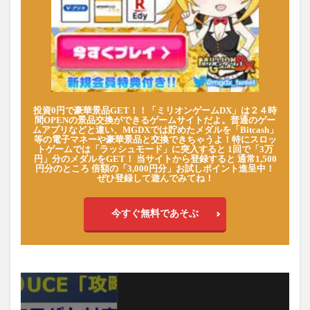
投資0円で豪華景品GET！！「ミリオンゲームDX」は２４時
間OPENの景品交換ができるゲームサイトだよ。普通のゲー
ムアプリなどと違い、MGDXでは貯めたメダルを「Bitcash」
等の電子マネーや豪華景品と交換できちゃうよ！特にスロッ
トゲームでは「ラッシュモード」に突入すると 1回で「3万
円」分のメダルをGET！ 当サイトから登録すると 通常1,500
円分のところ 倍額の「3,000円分」お試しポイント進呈中！
ぜひ登録して遊んでみてね！
今すぐ無料であそぶ