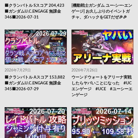
🟦クランバトル Sスコア 204,423
[機動戦士ガンダム ユー·シー·エン
🟦ガンダムU.C.ENGAGE 無課金
ゲージ] お久しぶりのイベントガ
346🟦2026-07-31
チャ、ダハックをGETだぜ🎉🎉
2026年7月29日
2026年7月26日
🟦クランバトル Aスコア 153,882
ウーンドウォートをアリーナ実戦
🟦ガンダムU.C.ENGAGE 無課金
したらヤバいことになった #UC
345🟦2026-07-29
エンゲージ #UCE #ユーシーエ
ンゲージ