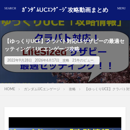
ｶﾞﾝﾀﾞﾑUCｴﾝｹﾞｰｼﾞ攻略動画まとめ
【ゆっくりUCE】クラバト対応LSサザビーの最適セ
ッティング！UCエンゲージ攻略
2022年9月28日
2026年6月17日
攻略
21件のビュー
HOME
ガンダムUCエンゲージ
攻略
【ゆっくりUCE】クラバト