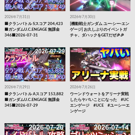
2026年7月31日
2026年7月30日
🟦クランバトル Sスコア 204,423
[機動戦士ガンダム ユー·シー·エン
🟦ガンダムU.C.ENGAGE 無課金
ゲージ] お久しぶりのイベントガ
346🟦2026-07-31
チャ、ダハックをGETだぜ🎉🎉
2026年7月29日
2026年7月26日
🟦クランバトル Aスコア 153,882
ウーンドウォートをアリーナ実戦
🟦ガンダムU.C.ENGAGE 無課金
したらヤバいことになった #UC
345🟦2026-07-29
エンゲージ #UCE #ユーシーエ
ンゲージ