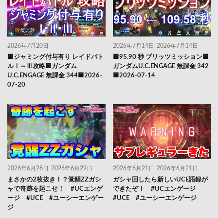
2026年7月20日
2026年7月14日
2026年7月14日
🟦ジャミング付与有り レイドバト
🟦95.90 秒 ブリッツミッション🟦
ルⅠ～Ⅲ攻略🟦ガンダム
ガンダムU.C.ENGAGE 無課金 342
U.C.ENGAGE 無課金 344🟦2026-
🟦2026-07-14
07-20
2026年6月28日
2026年6月29日
2026年6月21日
2026年6月21日
まさかの2枚抜き！？覚醒ZZガシ
ガシャ回したら新しいUCE語録が
ャで奇跡を起こせ！ #UCエンゲ
できたぞ！ #UCエンゲージ
ージ #UCE #ユーシーエンゲー
#UCE #ユーシーエンゲージ
ジ