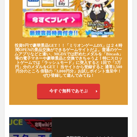
投資0円で豪華景品GET！！「ミリオンゲームDX」は２４時
間OPENの景品交換ができるゲームサイトだよ。普通のゲー
ムアプリなどと違い、MGDXでは貯めたメダルを「Bitcash」
等の電子マネーや豪華景品と交換できちゃうよ！特にスロッ
トゲームでは「ラッシュモード」に突入すると 1回で「3万
円」分のメダルをGET！ 当サイトから登録すると 通常1,500
円分のところ 倍額の「3,000円分」お試しポイント進呈中！
ぜひ登録して遊んでみてね！
今すぐ無料であそぶ