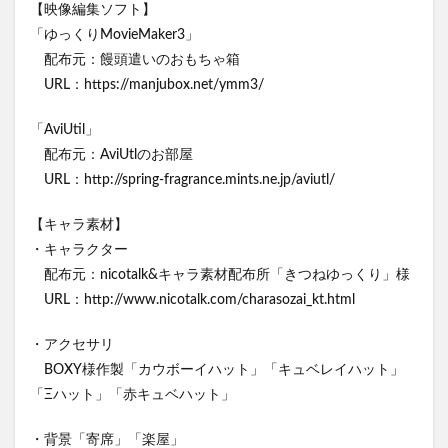
【映像編集ソフト】
「ゆっくりMovieMaker3」
配布元：饅頭遣いのおもちゃ箱
URL：https://manjubox.net/ymm3/
「AviUtil」
配布元：AviUtlのお部屋
URL：http://spring-fragrance.mints.ne.jp/aviutl/
【キャラ素材】
・キャラクター
配布元：nicotalk&キャラ素材配布所「きつねゆっくり」様
URL：http://www.nicotalk.com/charasozai_kt.html
・アクセサリ
BOXY様作製「カウボーイハット」「キュベレイハット」
「Ξハット」「赤キュベハット」
・背景「寄席」「楽屋」