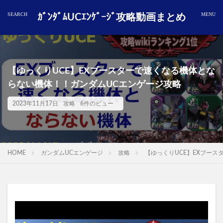
ｶﾞﾝﾀﾞﾑUCｴﾝｹﾞｰｼﾞ攻略動画まとめ
【ゆっくりUCE】EXブースターで速くなる機体とな
らない機体！！ガンダムUCエンゲージ攻略
2023年11月17日
攻略
6件のビュー
HOME
ガンダムUCエンゲージ
攻略
【ゆっくりUCE】EXブー