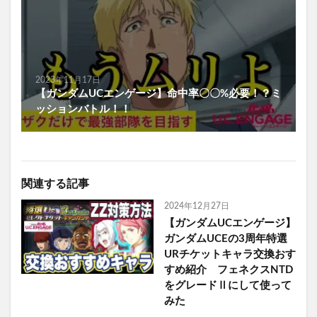
2023年11月17日
【ガンダムUCエンゲージ】命中率〇〇%必要！？ミ
ッションバトル！！
関連する記事
2024年12月27日
【ガンダムUCエンゲージ】
ガンダムUCEの3周年特選
URチケットキャラ交換おす
すめ紹介 フェネクスNTD
をグレードⅡにして使って
みた