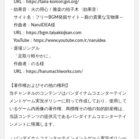
URL：https://taira-komori.jpn.org/
・効果音：火の用心！雅楽の拍子木〈効果音〉
サイト名：フリーBGM発掘サイト～殿の貴重な宝物庫～
作曲者：NaruIDEA様
URL：https://bgm.taiyakiojisan.com
YouTube：https://www.youtube.com/c/naruidea
・退場ジングル
「足取り軽やかに」
作曲者：のる様
URL：https://harumachiworks.com/
【著作権およびその他の権利】
当チャンネルのコンテンツはバンダイナムコエンターテイン
メントゲーム実況ポリシーに則って作成しており、使用して
いるゲーム内画像の著作権、商標権その他の知的財産権は、
当該コンテンツの提供元であるバンダイナムコエンターテイ
ンメントに帰属します。
・バンダイナムコエンターテインメントゲーム実況ポリシー